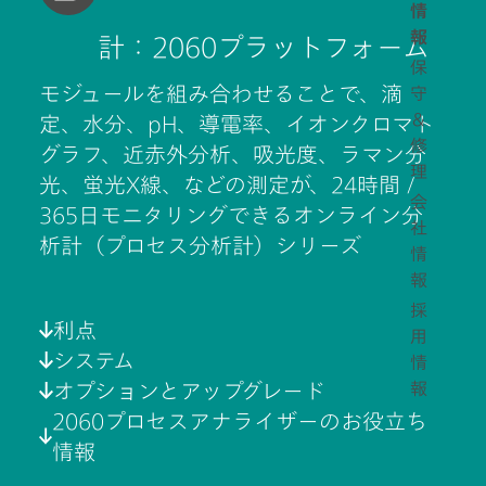
情
報
計：2060プラットフォーム
保
モジュールを組み合わせることで、滴
守
＆
定、水分、pH、導電率、イオンクロマト
修
グラフ、近赤外分析、吸光度、ラマン分
理
光、蛍光X線、などの測定が、24時間 /
会
365日モニタリングできるオンライン分
社
析計（プロセス分析計）シリーズ
情
報
採
利点
用
システム
情
報
オプションとアップグレード
2060プロセスアナライザーのお役立ち
情報