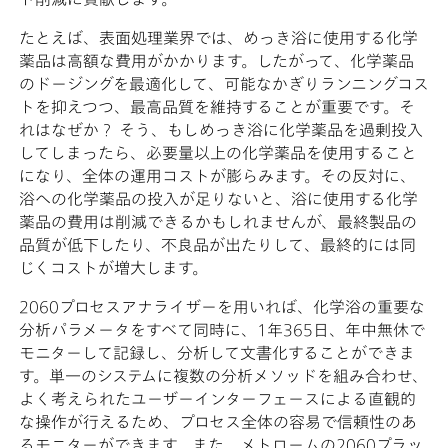
たとえば、表面処理業界では、めっき浴に使用する化学
薬品は高額な費用がかかります。したがって、化学薬品
のドージングを最適化して、可能なかぎりランニングコス
トを抑えつつ、最高品質を維持することが重要です。そ
れはなぜか？ そう、もしめっき浴に化学薬品を過剰投入
してしまったら、必要量以上の化学薬品を使用すること
になり、全体の運用コストが膨らみます。その反対に、
浴への化学薬品の投入が足りないと、浴に使用する化学
薬品の費用は削減できるかもしれませんが、最終製品の
品質が低下したり、不良品が出たりして、最終的には同
じくコストが増大します。
2060プロセスアナライザーを用いれば、化学浴の重要な
分析パラメータをすべて同時に、1年365日、年中無休で
モニターして記録し、分析して文書化することができま
す。単一のシステムに複数の分析メソッドを組み合わせ、
よく考えられたユーザーインターフェースによる直観的
な操作が行えるため、プロセス全体の容易で信頼性のあ
るモニターができます。また、メトロームの2060プラッ