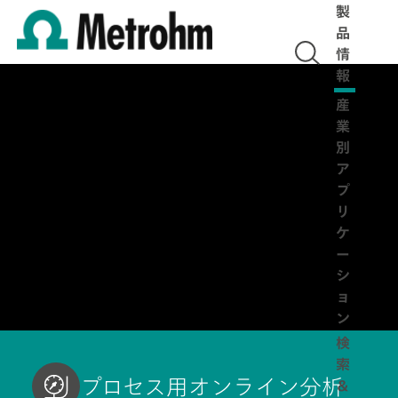
製
品
情
報
産
業
別
ア
プ
リ
ケ
ー
シ
ョ
ン
検
索
プロセス用オンライン分析
＆