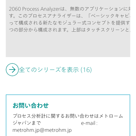
2060 Process Analyzerは、無数のアプリケーシ
す。このプロセスアナライザーは、「ベーシックキャビネ
って構成される新たなモジュラー式コンセプトを提供する
つの部分から構成されます。上部はタッチスクリーンと産
析のためのハードウェアが格納されるフレキシブルな湿式
析課題を解決するのに充分でない場合、最も困難なアプリ
スを確保するため、ベーシックキャビネットを4つまでの
可能です。追加キャビネットは、各湿式部キャビネットを
蔵式 (非接触式) レベル検出を有する試薬キャビネット
全てのシリーズを表示 (16)
グレーションすることができます。2060 Process Anal
ール フィッシャー滴定、光度測定、直接測定、および標
ての要求を満たすべく (もしくはお客様のすべての必要性
ンを保証するためのサンプルプレコンディショニングシス
弊社は、冷却や加熱、減圧、脱気、ろ過などのような、い
お問い合わせ
システムでも提供することができます。
プロセス分析計に関するお問い合わせはメトローム
ジャパンまで e-mail :
metrohm.jp@metrohm.jp