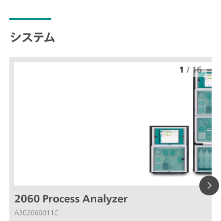
システム
1
/
16
2060 Process Analyzer
A302060011C