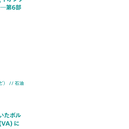
―第6部
ど）
// 石油
いたボル
VA) に