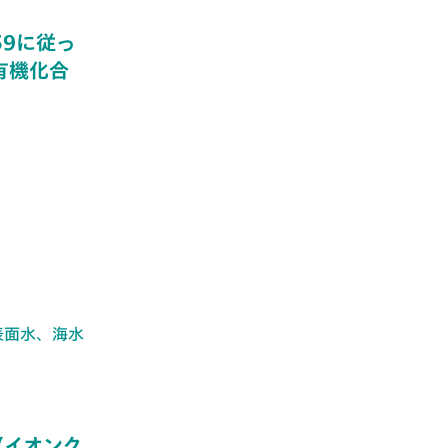
-59に従っ
有機化合
（表面水、海水
C(イオンク