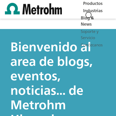
Productos
Industrias
Blog &
News
Soporte y
Servicio
Bienvenido al
Conózcanos
area de blogs,
eventos,
noticias... de
Metrohm