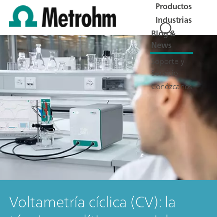
Productos
Industrias
Blog &
News
Soporte y
Servicio
Conózcanos
Voltametría cíclica (CV): la