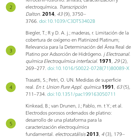
electroquímica.
Transcripción
Dalton.
2014
,
43
(9), 3750–
3766.
doi:10.1039/C3DT53402B
Biegler, T.; R y D. A. j.; maderas, r. Limitación de la
cobertura de oxígeno en Platinized Platinum;
Relevancia para la Determinación del Área Real de
Platino por Adsorción de Hidrógeno.
j Electroanal.
química Electroquímica interfacial.
1971
,
29
(2),
269–277.
doi:10.1016/S0022-0728(71)80089-X
Trasatti, S.; Petri, O. UN. Medidas de superficie
real.
En t. Union Pure Appl. química
1991
,
63
(5),
711–734.
doi:10.1351/pac199163050711
Kinkead, B.; van Drunen, J.; Pablo, m. t Y.; et al.
Electrodos porosos ordenados de platino:
desarrollo de una plataforma para la
caracterización electroquímica
fundamental.
electrocatálisis
2013
,
4
(3), 179–