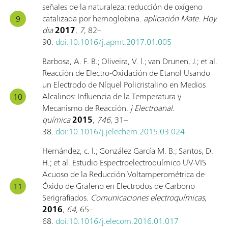
señales de la naturaleza: reducción de oxígeno
catalizada por hemoglobina.
aplicación Mate. Hoy
dia
2017
,
7
, 82–
90.
doi:10.1016/j.apmt.2017.01.005
Barbosa, A. F. B.; Oliveira, V. l.; van Drunen, J.; et al.
Reacción de Electro-Oxidación de Etanol Usando
un Electrodo de Níquel Policristalino en Medios
Alcalinos: Influencia de la Temperatura y
Mecanismo de Reacción.
j Electroanal.
química
2015
,
746
, 31–
38.
doi:10.1016/j.jelechem.2015.03.024
Hernández, c. l.; González García M. B.; Santos, D.
H.; et al. Estudio Espectroelectroquímico UV-VIS
Acuoso de la Reducción Voltamperométrica de
Óxido de Grafeno en Electrodos de Carbono
Serigrafiados.
Comunicaciones electroquímicas
,
2016
,
64
, 65–
68.
doi:10.1016/j.elecom.2016.01.017