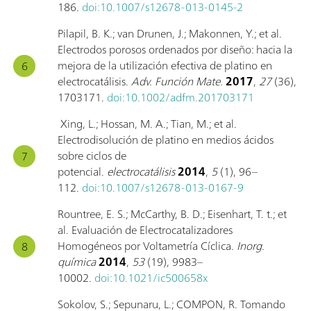
186.
doi:10.1007/s12678-013-0145-2
Pilapil, B. K.; van Drunen, J.; Makonnen, Y.; et al.
Electrodos porosos ordenados por diseño: hacia la
mejora de la utilización efectiva de platino en
electrocatálisis.
Adv. Función Mate.
2017
,
27
(36),
1703171.
doi:10.1002/adfm.201703171
Xing, L.; Hossan, M. A.; Tian, M.; et al.
Electrodisolución de platino en medios ácidos
sobre ciclos de
potencial.
electrocatálisis
2014
,
5
(1), 96–
112.
doi:10.1007/s12678-013-0167-9
Rountree, E. S.; McCarthy, B. D.; Eisenhart, T. t.; et
al. Evaluación de Electrocatalizadores
Homogéneos por Voltametría Cíclica.
Inorg.
química
2014
,
53
(19), 9983–
10002.
doi:10.1021/ic500658x
Sokolov, S.; Sepunaru, L.; COMPON, R. Tomando