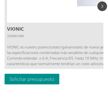
VIONIC
3500001080
VIONIC es nuestro potenciostato/galvanostato de nueva gene
las especificaciones combinadas más versátiles de cualquier a
Corriente estándar: ± 6 A; Frecuencia EIS: hasta 10 MHz; Inte
características que normalmente tendrían un coste adicional
electroquímica (EIS); Modo flotante seleccionable; Second S
Solicitar presupuesto