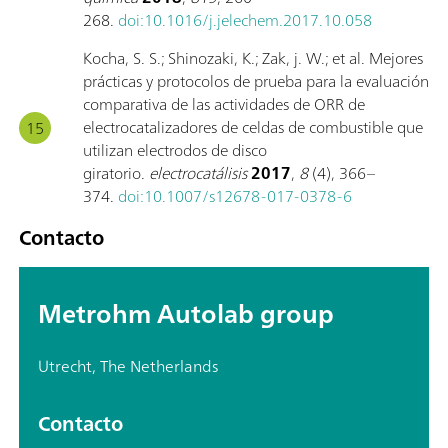
268.
doi:10.1016/j.jelechem.2017.10.058
Kocha, S. S.; Shinozaki, K.; Zak, j. W.; et al. Mejores
prácticas y protocolos de prueba para la evaluación
comparativa de las actividades de ORR de
electrocatalizadores de celdas de combustible que
utilizan electrodos de disco
giratorio.
electrocatálisis
2017
,
8
(4), 366–
374.
doi:10.1007/s12678-017-0378-6
Contacto
Metrohm Autolab group
Utrecht, The Netherlands
Contacto