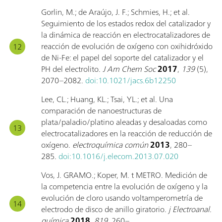
Gorlin, M.; de Araújo, J. F.; Schmies, H.; et al.
Seguimiento de los estados redox del catalizador y
la dinámica de reacción en electrocatalizadores de
reacción de evolución de oxígeno con oxihidróxido
de Ni-Fe: el papel del soporte del catalizador y el
PH del electrolito.
J Am Chem Soc
2017
,
139
(5),
2070–2082.
doi:10.1021/jacs.6b12250
Lee, CL.; Huang, KL.; Tsai, YL.; et al. Una
comparación de nanoestructuras de
plata/paladio/platino aleadas y desaloadas como
electrocatalizadores en la reacción de reducción de
oxígeno.
electroquímica común
2013
, 280–
285.
doi:10.1016/j.elecom.2013.07.020
Vos, J. GRAMO.; Koper, M. t METRO. Medición de
la competencia entre la evolución de oxígeno y la
evolución de cloro usando voltamperometría de
electrodo de disco de anillo giratorio.
j Electroanal.
química
2018
,
819
, 260–