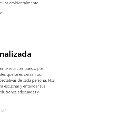
ativos ambientalmente
ad
nalizada
iente está compuesto por
les que se esfuerzan por
pectativas de cada persona. Nos
a escuchar y entender sus
soluciones adecuadas y
le?