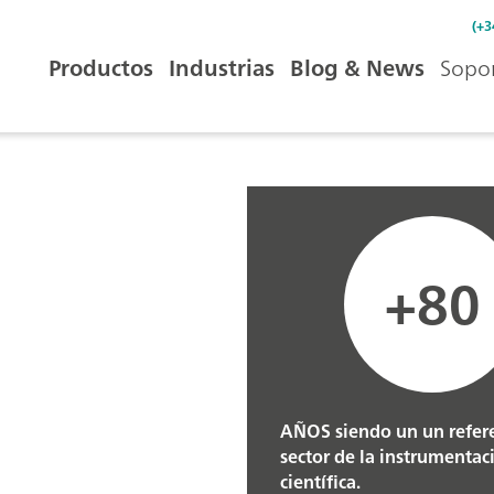
(+3
Productos
Industrias
Blog & News
Sopor
+80
AÑOS siendo un un refere
sector de la instrumentac
científica.