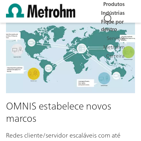
Produtos
Indústrias
Fique por
dentro
Serviços
Metrohm
Carreira
OMNIS estabelece novos
marcos
Redes cliente/servidor escaláveis com até