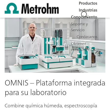
Productos
Industrias
Conocimiento
Soporte y
Servicio
Conózcanos
Obtener
cotización
OMNIS – Plataforma integrada
para su laboratorio
Combine química húmeda, espectroscopía