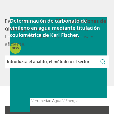
Determinación de carbonato de
Benefíciese de más de
2500 aplicaciones de
vinileno en agua mediante titulación
última generación
, realizadas con la
coulométrica de Karl Fischer.
tecnología de laboratorio más precisa y
eficiente.
NEW
// Humedad Agua
// Energía