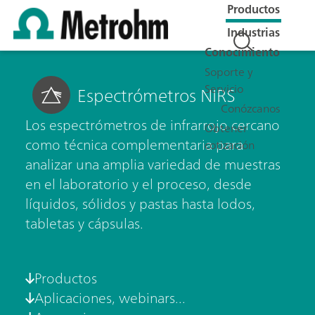
Productos
Industrias
Conocimiento
Soporte y
Servicio
Espectrómetros NIRS
Conózcanos
Los espectrómetros de infrarrojo cercano
Obtener
como técnica complementaria para
cotización
analizar una amplia variedad de muestras
en el laboratorio y el proceso, desde
líquidos, sólidos y pastas hasta lodos,
tabletas y cápsulas.
Productos
Aplicaciones, webinars...