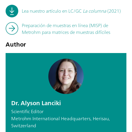
Lea nuestro artículo en LC/GC
La columna
(2021)
Preparación de muestras en línea (MISP) de
Metrohm para matrices de muestras difíciles
Author
Dr. Alyson Lanciki
Scientific Editor
Metrohm International Headquarters, Herisau,
Switzerland