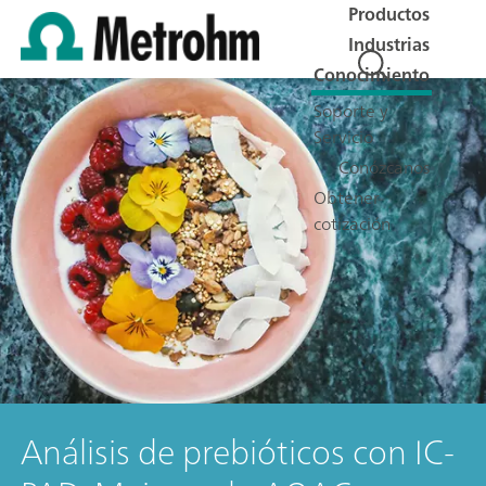
Productos
Industrias
Conocimiento
Soporte y
Servicio
Conózcanos
Obtener
cotización
Análisis de prebióticos con IC-