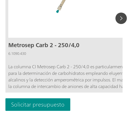
Metrosep Carb 2 - 250/4,0
6.1090.430
La columna CI Metrosep Carb 2 - 250/4,0 es particularmente 
para la determinación de carbohidratos empleando eluyentes
alcalinos y la detección amperométrica por impulsos. El mater
la columna de intercambio de aniones de alta capacidad ha s
realizado a base de un copolímero de estireno-divinilbenceno
estable dentro de la gama de pH = 0-14 y separa monosacári
Solicitar presupuesto
disacáridos. Además, también es apta para el análisis de alco
de azúcar, anhidroazúcares, aminoazúcares, etc. La variante 
mm de la columna de separación Metrosep Carb 2 está opti
para separaciones complejas.