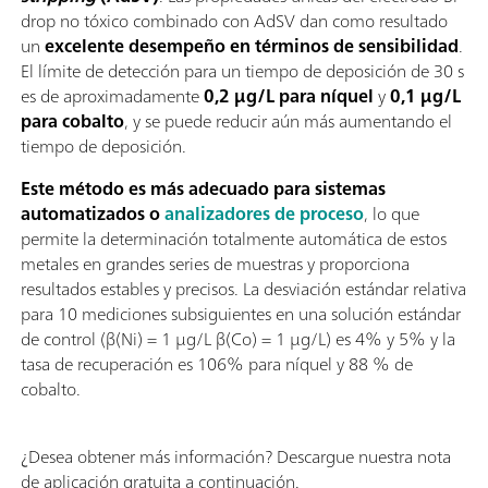
drop no tóxico combinado con AdSV dan como resultado
un
excelente desempeño en términos de sensibilidad
.
El límite de detección para un tiempo de deposición de 30 s
es de aproximadamente
0,2 µg/L para níquel
y
0,1 µg/L
para cobalto
, y se puede reducir aún más aumentando el
tiempo de deposición.
Este método es más adecuado para sistemas
automatizados o
analizadores de proceso
, lo que
permite la determinación totalmente automática de estos
metales en grandes series de muestras y proporciona
resultados estables y precisos. La desviación estándar relativa
para 10 mediciones subsiguientes en una solución estándar
de control (β(Ni) = 1 µg/L β(Co) = 1 µg/L) es 4% y 5% y la
tasa de recuperación es 106% para níquel y 88 % de
cobalto.
¿Desea obtener más información? Descargue nuestra nota
de aplicación gratuita a continuación.