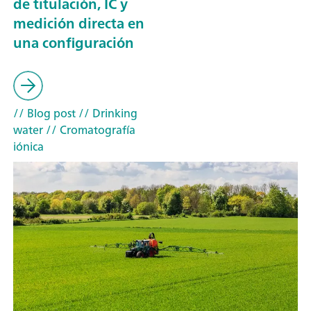
de titulación, IC y
medición directa en
una configuración
// Blog post
// Drinking
water
// Cromatografía
iónica