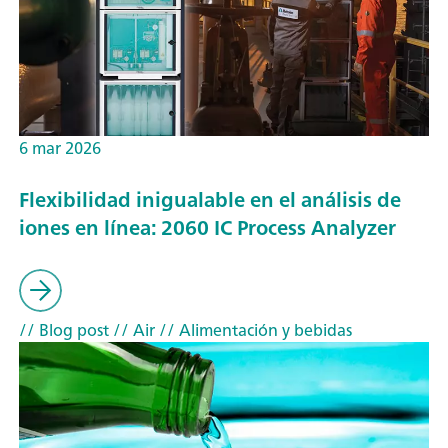
6 mar 2026
Flexibilidad inigualable en el análisis de
iones en línea: 2060 IC Process Analyzer
// Blog post
// Air
// Alimentación y bebidas