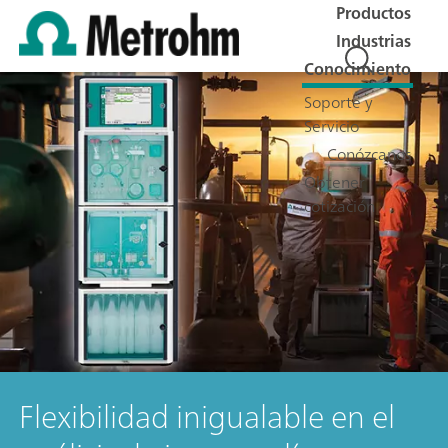
Productos
Industrias
Conocimiento
Soporte y
Servicio
Conózcanos
Obtener
cotización
Flexibilidad inigualable en el