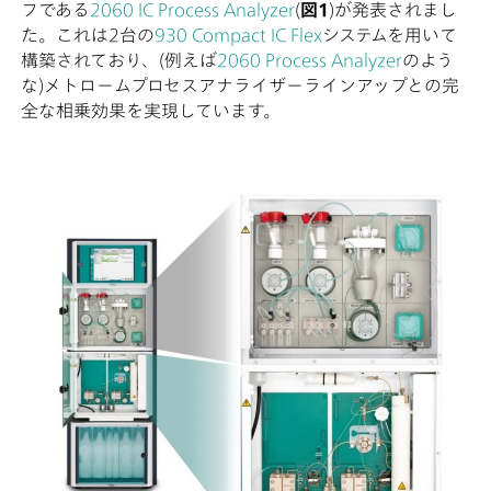
フである
2060 IC Process Analyzer
(
図1
)が発表されまし
た。これは2台の
930 Compact IC Flex
システムを用いて
構築されており、(例えば
2060 Process Analyzer
のよう
な)メトロームプロセスアナライザーラインアップとの完
全な相乗効果を実現しています。