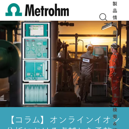
製
品
情
報
産
業
別
ア
プ
リ
ケ
ー
シ
ョ
ン
検
索
【コラム】オンラインイオン
＆