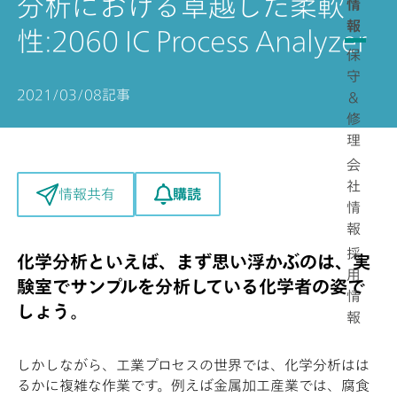
分析における卓越した柔軟
情
報
性:2060 IC Process Analyzer
保
守
2021/03/08
記事
＆
修
理
会
社
購読
情報共有
情
報
採
化学分析といえば、まず思い浮かぶのは、実
用
験室でサンプルを分析している化学者の姿で
情
しょう。
報
しかしながら、工業プロセスの世界では、化学分析はは
るかに複雑な作業です。例えば金属加工産業では、腐食