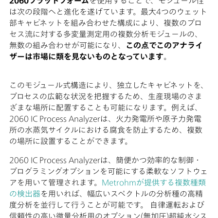
2060プラットフォーム
を使用することで、モジュール性
は次の段階へと進化を遂げています。最大4つのウェット
部キャビネットを組み合わせた構成により、複数のプロ
セス流に対する多変量測定用の複数分析モジュールの、
無数の組み合わせが可能になり、
この点でこのアナライ
ザーは市場に類を見ないものとなっています
。
このモジュール式構造により、独立したキャビネットを、
プロセスの広範な状況を把握するため、生産現場のさま
ざまな場所に配置することも可能になります。例えば、
2060 IC Process Analyzerは、火力発電所や原子力発電
所の水蒸気サイクルにおける腐食を防止するため、複数
の場所に設置することができます。
2060 IC Process Analyzerは、簡便かつ効率的な制御・
プログラミングオプションを可能にする柔軟なソフトウェ
アを用いて管理されます。
Metrohmが提供する複数種類
の検出器
を用いれば、幅広いスペクトルの分析種の高精
度分析を並行して行うことが可能です。 自律運転および
信頼性の高い微量分析用のオプション(無加圧)超純水シス