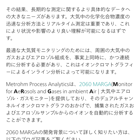
その結果、長期的な測定に関するより具体的なデータへ
の大きなニーズがあります。大気中の化学化合物濃度の
迅速な分析方法とリアルタイム測定は重要であり、これ
により状況や影響のより良い理解が可能になるはずで
す。
最適な大気質モニタリングのためには、周囲の大気中の
ガスおよびエアロゾル組成を、事実上同時に、かつ連続
的に分析する必要があり、これはイオンクロマトグラフィ
ーによるインライン分析によって可能になります。
Metrohm Process Analyticsは、
2060 MARGA
(
M
onitor
for
A
e
R
osols and
G
ases in ambient
A
ir | 大気中エアロ
ゾル・ガスモニター)を提供しており、そのデュアルチャン
ネルイオンクロマトグラフのおかげで、捕集されたガスお
よびエアロゾルサンプルからのイオンを自動的に分析する
ことができます。
2060 MARGAの開発背景について詳しく知りたい方は、
以下のブログ記事をご覧ください。