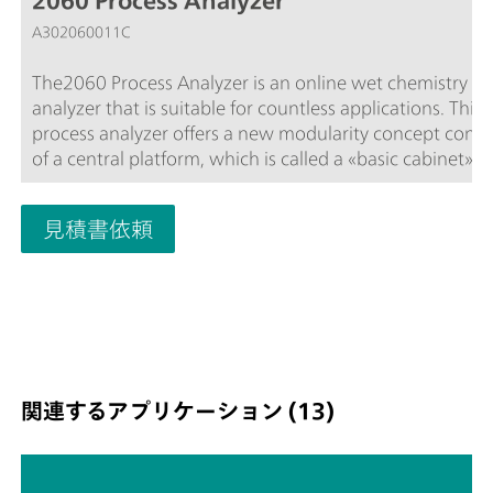
2060 Process Analyzer
A302060011C
The2060 Process Analyzer is an online wet chemistry
analyzer that is suitable for countless applications. This
process analyzer offers a new modularity concept consi
of a central platform, which is called a «basic cabinet».T
basic cabinet consists of two parts. The upper part cont
touch screen and an industrial PC. The lower part conta
見積書依頼
the flexible wet part where the hardware for the actual
analysis is housed. If the basic wet part capacity is not
sufficient enough to solve an analytical challenge, then 
basic cabinet can be expanded to up to four additional
part cabinets to ensure enough space to solve even the
challenging applications. The additional cabinets can b
configured in such a way that each wet part cabinet ca
関連するアプリケーション (13)
combined with a reagent cabinet with integrated (non-
contact) level detection to increase analyzer uptime.Th
process analyzer offers different wet chem techniques:
titration, Karl Fischer titration, photometry, direct