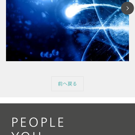
202
// 記事
【コラ
// 金属＆鉱物
のよ
// 自動車＆航空機
前へ戻る
PEOPLE