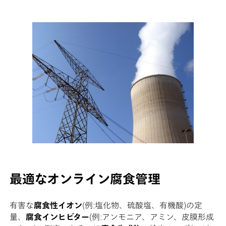
最適なオンライン腐食管理
有害な
腐食性イオン
(例:塩化物、硫酸塩、有機酸)の定
量、
腐食インヒビター
(例:アンモニア、アミン、皮膜形成