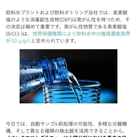
飲料水プラントおよび飲料ボトリング会社では、臭素酸
塩のような消毒副生成物(DBP)は発がん性を持つため、そ
の決定は極めて重要です。発がん性物質である臭素酸塩
(BrO3-)は、
世界保健機関により飲料水中の推奨濃度限界
が10 μg/L
と定められています。
今日では、自動サンプル前処理の可能性、多様な分離機
構、そして異なる種類の検出器を活用できることから、