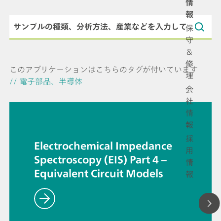
情
報
保
守
＆
修
このアプリケーションはこちらのタグが付いています
理
// 電子部品、半導体
会
社
情
報
採
Electrochemical Impedance
用
Spectroscopy (EIS) Part 4 –
情
Equivalent Circuit Models
報