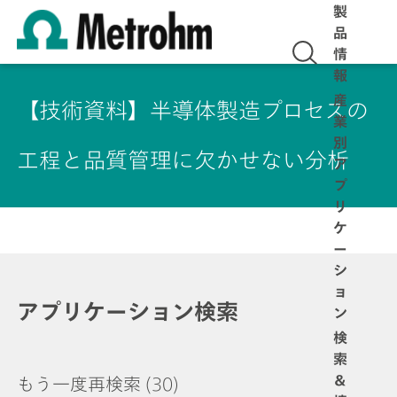
製
品
情
報
産
【技術資料】半導体製造プロセスの
業
別
工程と品質管理に欠かせない分析
ア
プ
リ
ケ
ー
シ
ョ
アプリケーション検索
ン
検
索
＆
もう一度再検索
(30)