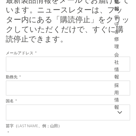
情
います。ニュースレターは、フッ
報
ター内にある「購読停止」をクリッ
保
守
クしていただくだけで、すぐに購
＆
読停止できます。
修
理
メールアドレス
*
会
社
情
勤務先
*
報
採
用
情
国名
*
報
苗字（LAST NAME、例；山田）
*