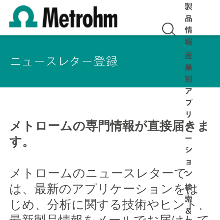
製
品
情
報
産
ニュースレター登録
業
別
ア
プ
リ
メトロームの専門情報が直接届きま
ケ
す。
ー
シ
ョ
メトロームのニュースレターで
ン
は、最新のアプリケーションをは
検
じめ、分析に関する技術やヒント、
索
＆
最新製品情報をメールでお届けして