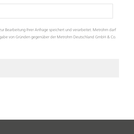
ur Bearbeitung Ihrer Anfrage speichert und verarbeitet. Metrohm darf
hne Angabe von Gründen gegenüber der Metrohm Deutschland GmbH & Co.