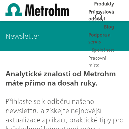
Produkty
Průmyslová
odvětví
Blog
Newsletter
Podpora a
servis
Společnost
Pracovní
místa
Analytické znalosti od Metrohm
máte přímo na dosah ruky.
Přihlaste se k odběru našeho
newslettru a získejte nejnovější
aktualizace aplikací, praktické tipy pro
každodenní laboratorní práci a