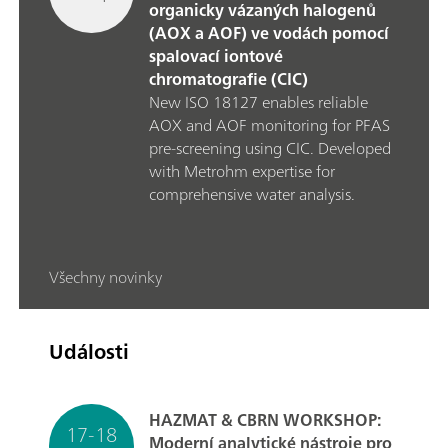
organicky vázaných halogenů
(AOX a AOF) ve vodách pomocí
spalovací iontové
chromatografie (CIC)
New ISO 18127 enables reliable
AOX and AOF monitoring for PFAS
pre‑screening using CIC. Developed
with Metrohm expertise for
comprehensive water analysis.
Všechny novinky
Události
HAZMAT & CBRN WORKSHOP:
17-18
Moderní analytické nástroje pro