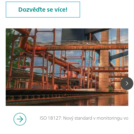
Dozvěďte se více!
ISO 18127: Nový standard v monitoringu vod