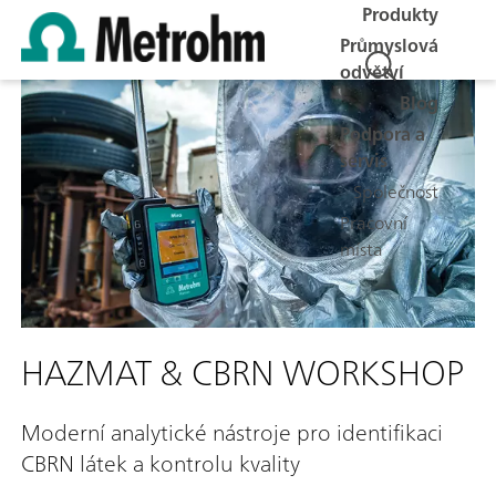
Produkty
Průmyslová
odvětví
Blog
Podpora a
servis
Společnost
Pracovní
místa
HAZMAT & CBRN WORKSHOP
Moderní analytické nástroje pro identifikaci
CBRN látek a kontrolu kvality