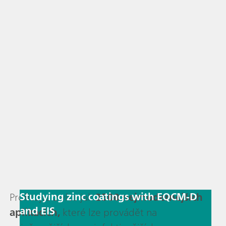
Studying zinc coatings with EQCM-D
Profitujte z více jak
2500 nejmodernějších
and EIS
aplikacích,
které lze provádět na