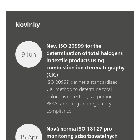
Novinky
New ISO 20999 for the
9 Jun
determination of total halogens
in textile products using
combustion ion chromatography
(CIC)
ISO 20999 defines a standardized
CIC method to determine total
halogens in textiles, supporting
PFAS screening and regulatory
compliance.
Nová norma ISO 18127 pro
15 Apr
monitoring adsorbovatelných