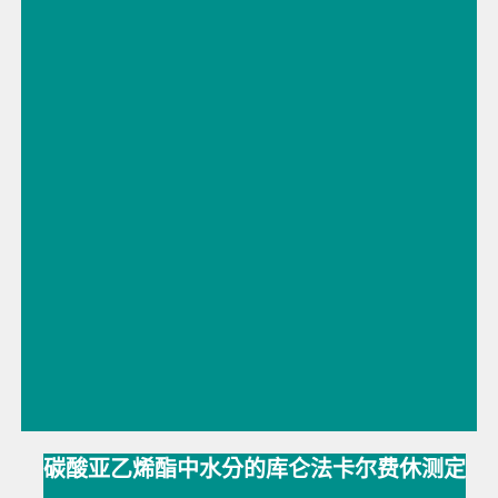
碳酸亚乙烯酯中水分的库仑法卡尔费休测定