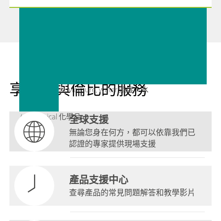
享受無與倫比的服務
// Moisture, water 濕度、水
// Chemical 化學品
全球支援
無論您身在何方，都可以依靠我們已
認證的專家提供現場支援
產品支援中心
查尋產品的常見問題解答和教學影片