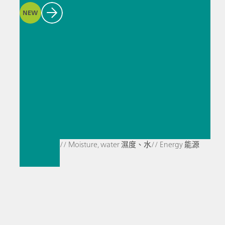
NEW
// Moisture, water 濕度、水
// Energy 能源