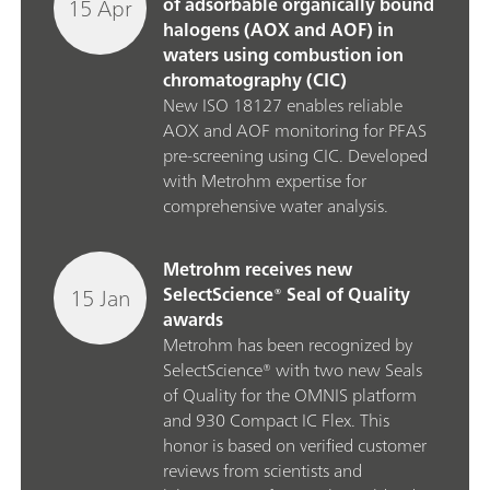
15 Apr
of adsorbable organically bound
halogens (AOX and AOF) in
waters using combustion ion
chromatography (CIC)
New ISO 18127 enables reliable
AOX and AOF monitoring for PFAS
pre‑screening using CIC. Developed
with Metrohm expertise for
comprehensive water analysis.
Metrohm receives new
15 Jan
SelectScience® Seal of Quality
awards
Metrohm has been recognized by
SelectScience® with two new Seals
of Quality for the OMNIS platform
and 930 Compact IC Flex. This
honor is based on verified customer
reviews from scientists and