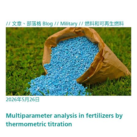
// 文章、部落格 Blog
// Military
// 燃料和可再生燃料
2026年5月26日
Multiparameter analysis in fertilizers by
thermometric titration