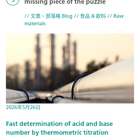
missing piece of the puzzle
// 文章、部落格 Blog
// 食品 & 飲料
// Raw
materials
2026年5月26日
Fast determination of acid and base
number by thermometric titration