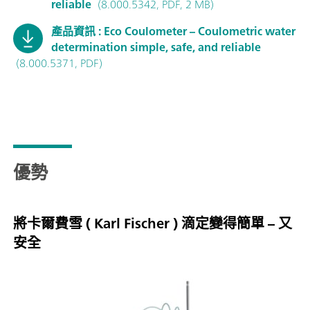
reliable
(8.000.5342, PDF, 2 MB)
產品資訊 : Eco Coulometer – Coulometric water
determination simple, safe, and reliable
(8.000.5371, PDF)
優勢
將卡爾費雪 ( Karl Fischer ) 滴定變得簡單 – 又
安全