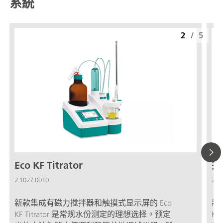
系統
2
/
5
Eco KF Titrator
完整
2.1027.0010
2.1
新款集成有磁力搅拌器和触摸式显示屏的 Eco
新
KF Titrator 是常规水份测定的理想选择。预定
K