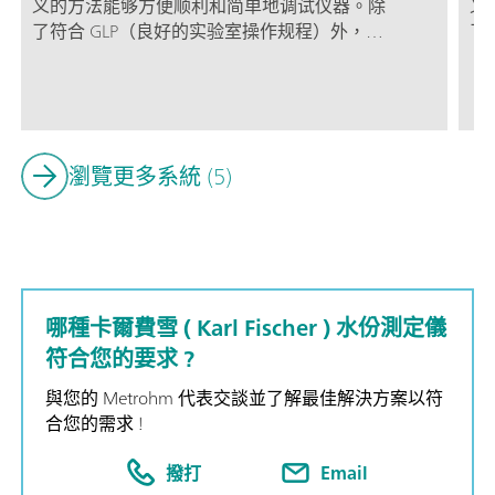
义的方法能够方便顺利和简单地调试仪器。除
义
了符合 GLP（良好的实验室操作规程）外，还
了
可以打印输出在纸张上或提供 PDF 文件版
可
本，因此 Eco KF Titrator 还便于连接天平或通
本，
过 PC/LIMS 报告将测定数据发送给一台计算
过
机。
机
触
瀏覽更多系統 (5)
哪種卡爾費雪 ( Karl Fischer ) 水份測定儀
符合您的要求 ?
與您的 Metrohm 代表交談並了解最佳解決方案以符
合您的需求 !
撥打
Email