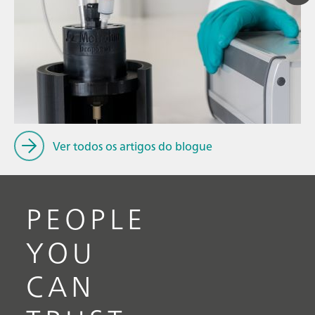
14 de jul. de 
Configuraçõe
// Blog post
espectroelet
// Education & basic research
intuitivas e f
// Metals & mining
Ver todos os artigos do blogue
PEOPLE
YOU
CAN