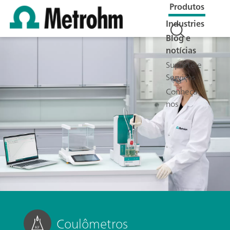
Produtos
Industries
Blog e
notícias
Suporte e
Serviços
Conheça-
nos
Coulômetros