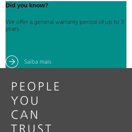
Did you know?
We offer a general warranty period of up to 3
years.
Saiba mais
PEOPLE
YOU
CAN
TRUST