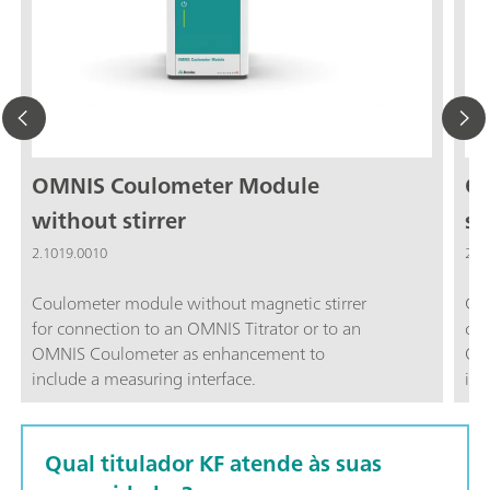
OMNIS Coulometer Module
OM
without stirrer
st
2.1019.0010
2.1
Coulometer module without magnetic stirrer
Cou
for connection to an OMNIS Titrator or to an
con
OMNIS Coulometer as enhancement to
OM
include a measuring interface.
inc
Qual titulador KF atende às suas