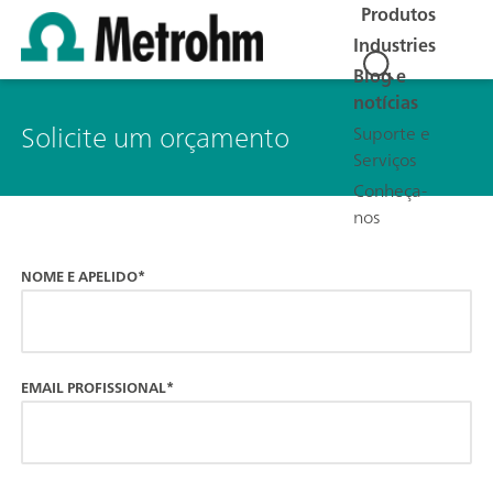
Produtos
Industries
Blog e
notícias
Solicite um orçamento
Suporte e
Serviços
Conheça-
nos
NOME E APELIDO*
EMAIL PROFISSIONAL*