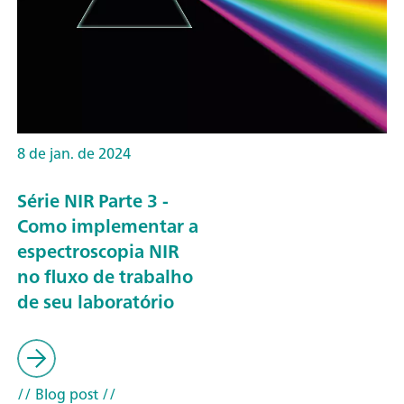
8 de jan. de 2024
Série NIR Parte 3 -
Como implementar a
espectroscopia NIR
no fluxo de trabalho
de seu laboratório
// Blog post
//