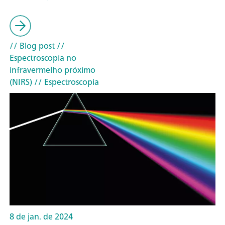
// Blog post
//
Espectroscopia no
infravermelho próximo
(NIRS)
// Espectroscopia
8 de jan. de 2024