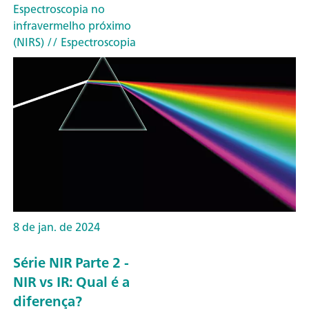
Espectroscopia no
infravermelho próximo
(NIRS)
// Espectroscopia
8 de jan. de 2024
Série NIR Parte 2 -
NIR vs IR: Qual é a
diferença?