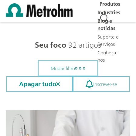
Produtos
Industries
Blog e
notícias
Suporte e
Seu foco
92 artigos
Serviços
Conheça-
nos
Mudar filtro
Apagar tudo
Inscrever-se