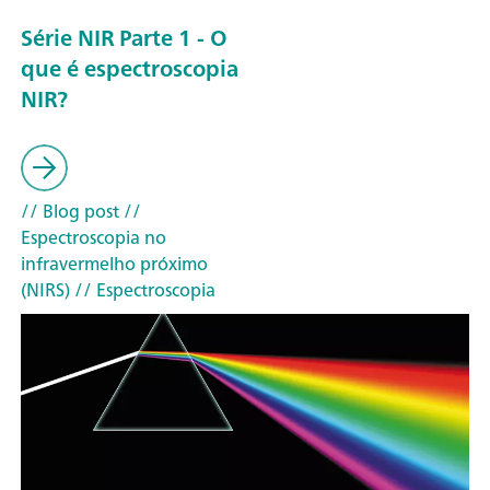
Série NIR Parte 1 - O
que é espectroscopia
NIR?
// Blog post
//
Espectroscopia no
infravermelho próximo
(NIRS)
// Espectroscopia