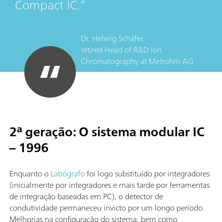
Compact IC.
Dr. Helwig Schäfer,
retired Head of R&D Ion
Chromatography
at
Metrohm AG
2ª geração: O sistema modular IC
– 1996
Enquanto o
Labógrafo
foi logo substituído por integradores
(inicialmente por integradores e mais tarde por ferramentas
de integração baseadas em PC), o detector de
condutividade permaneceu invicto por um longo período.
Melhorias na configuração do sistema, bem como