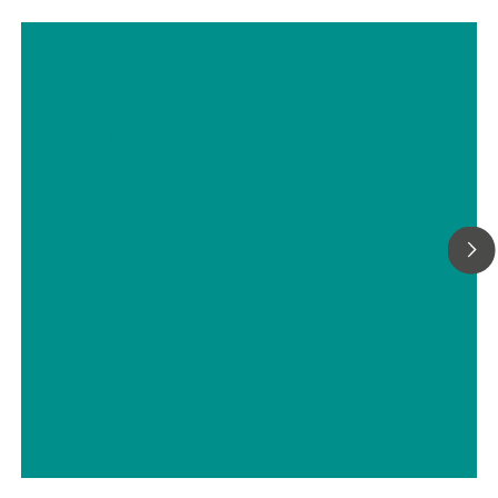
Hyphenated techniques as modern
detection systems in ion
chromatography
// Água potável
// Boro, silício, germânio, arsênio, selênio, antimônio, telúrio