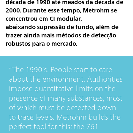
década de 1990 até meados da década de
2000. Durante esse tempo, Metrohm se
concentrou em
CI modular
,
abaixando
supressão de fundo
, além de
trazer ainda mais
métodos de detecção
robustos
para o mercado.
The 1990‘s. People start to care
about the environment. Authorities
impose quantitative limits on the
presence of many substances, most
of which must be detected down
to trace levels. Metrohm builds the
perfect tool for this: the 761