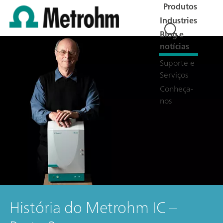
Produtos
Industries
Blog e
notícias
Suporte e
Serviços
Conheça-
nos
História do Metrohm IC –