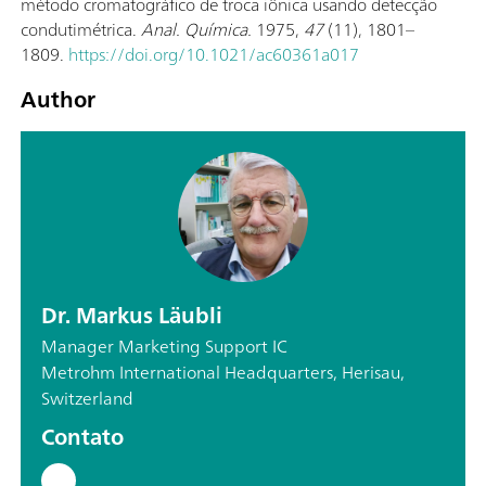
método cromatográfico de troca iônica usando detecção
condutimétrica.
Anal. Química.
1975,
47
(11), 1801–
1809.
https://doi.org/10.1021/ac60361a017
Author
Dr. Markus Läubli
Manager Marketing Support IC
Metrohm International Headquarters, Herisau,
Switzerland
Contato