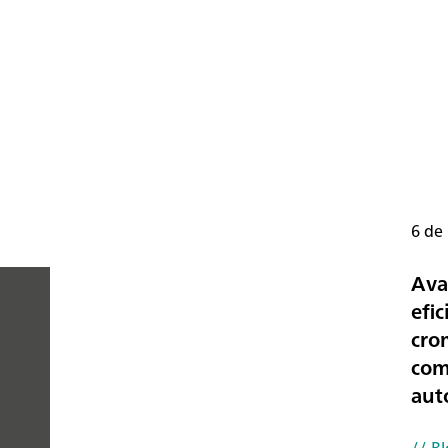
6 de
Ava
efic
cro
PEOPLE
com
YOU
aut