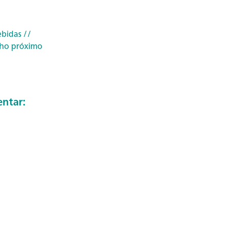
ebidas
//
lho próximo
ntar: