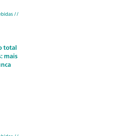
ebidas
//
 total
: mais
unca