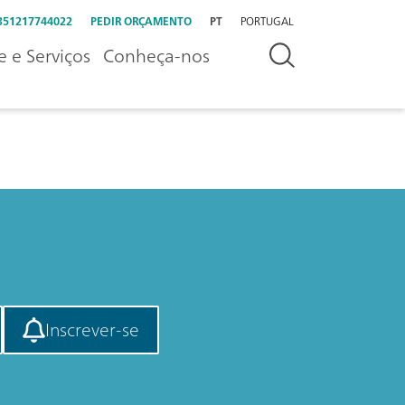
351217744022
PEDIR ORÇAMENTO
PT
PORTUGAL
e e Serviços
Conheça-nos
Inscrever-se