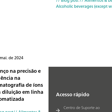
// Blog post
// Alimentos & b
Alcoholic beverages (except w
 mai. de 2024
nço na precisão e
iência na
matografia de íons
 diluição em linha
Acesso rápido
omatizada
Centro de Suporte ao