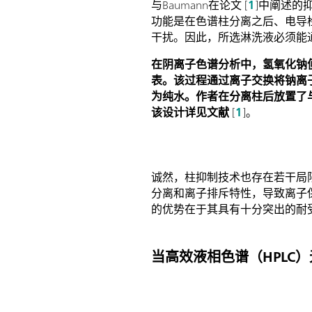
与Baumann在论文 [
1
]中阐述的
功能是在色谱柱分离之后、电导
干扰。因此，所选淋洗液必须能
在阴离子色谱分析中，氢氧化钠
表。该过程通过离子交换将钠离
为纯水。作者在分离柱后放置了
该设计详见文献
[
1
]。
诚然，柱抑制技术也存在若干局
分离和离子排斥特性，导致离子
的优势在于其具有十分突出的耐
当高效液相色谱（HPLC