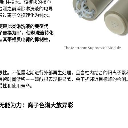
抑制柱技术。该模块的核心
检测之前消除淋洗液的电导
通过离子交换转化为纯水。
便是此类淋洗液的典型代
子替换为H⁺，使淋洗液转化
与其带相反电荷的抑制柱，
The Metrohm Suppressor Module.
限性。不但需定期进行外部再生处理，且当柱内结合的阳离子累
保留时间漂移——碳酸根表现很显著，会干扰邻近目标峰的检测
受性和使用寿命。
）无能为力：离子色谱大放异彩