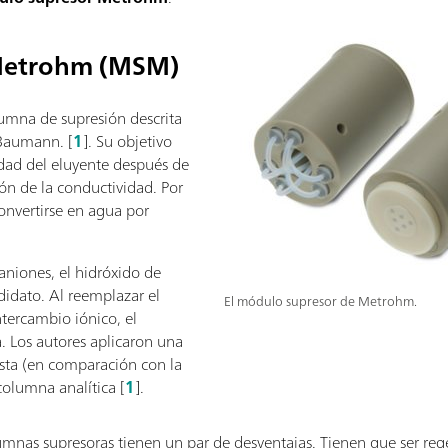
Metrohm (MSM)
lumna de supresión descrita
 Baumann. [
1
]. Su objetivo
idad del eluyente después de
ión de la conductividad. Por
onvertirse en agua por
aniones, el hidróxido de
idato. Al reemplazar el
El módulo supresor de Metrohm.
ntercambio iónico, el
a. Los autores aplicaron una
sta (en comparación con la
columna analítica
[
1
].
lumnas supresoras tienen un par de desventajas. Tienen que ser r