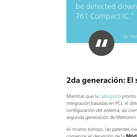
be detected down t
761 Compact IC.
Dr. He
2da generación: El
Mientras que la
Labografo
pronto 
integración basadas en PC), el de
configuración del sistema, así co
segunda generación de Metrohm I
Al mismo tiempo, las patentes inic
comenzar el desarrollo de la
Módu