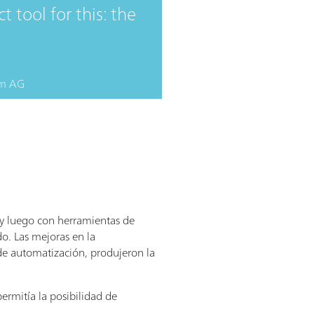
 tool for this: the
m AG
 y luego con herramientas de
o. Las mejoras en la
de automatización, produjeron la
ermitía la posibilidad de