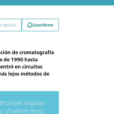
Suscribirse
l artículo
ación de cromatografía
da de 1990 hasta
centró en
circuitos
más lejos
métodos de
thorities impose
st of which must