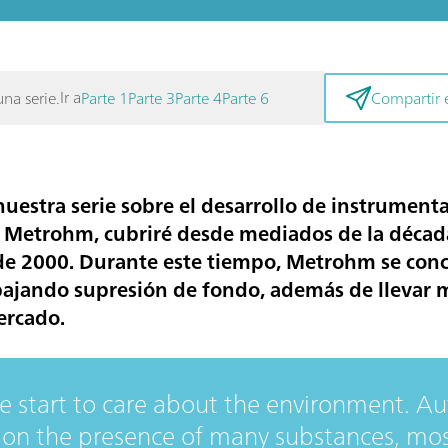
Ir a
una serie.
Parte 1
Parte 3
Parte 4
Parte 6
Compartir e
nuestra serie sobre el desarrollo de instrument
en Metrohm, cubriré desde mediados de la déca
de 2000. Durante este tiempo, Metrohm se con
 bajando
supresión de fondo
, además de llevar 
ercado.
e start to care about the environment. Au
s on the presence of many substances, mo