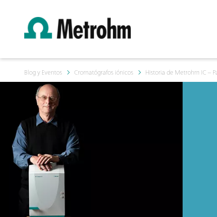
Blog y Eventos
Cromatógrafos iónicos
Historia de Metrohm IC – P