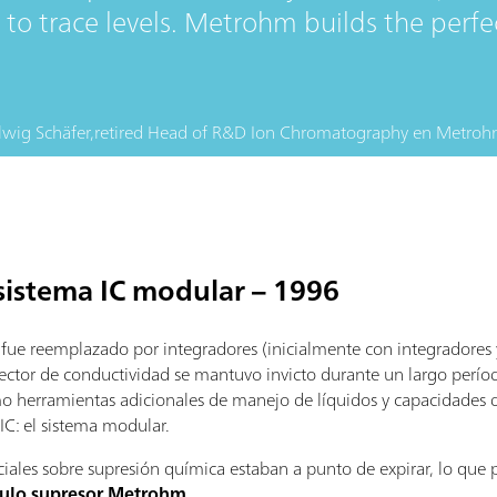
o trace levels. Metrohm builds the perfect
lwig Schäfer,
retired Head of R&D Ion Chromatography
en
Metroh
 sistema IC modular – 1996
fue reemplazado por integradores (inicialmente con integradores
tector de conductividad se mantuvo invicto durante un largo períod
mo herramientas adicionales de manejo de líquidos y capacidades 
C: el sistema modular.
iales sobre supresión química estaban a punto de expirar, lo que p
lo supresor Metrohm
.