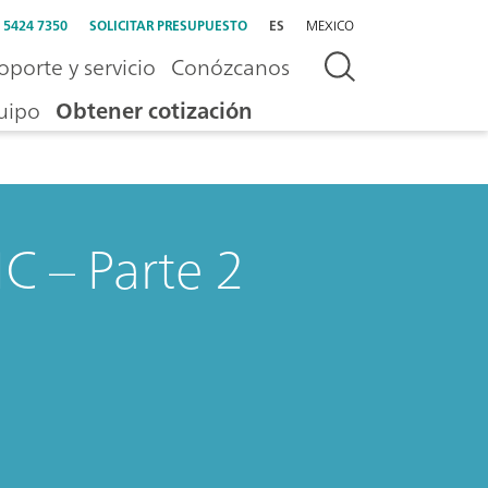
) 5424 7350
SOLICITAR PRESUPUESTO
ES
MEXICO
oporte y servicio
Conózcanos
uipo
Obtener cotización
C – Parte 2