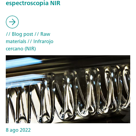
espectroscopia NIR
// Blog post
// Raw
materials
// Infrarojo
cercano (NIR)
8 ago 2022