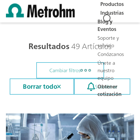
Productos
Industrias
Blog y
Eventos
Soporte y
Resultados
49 Artículos
servicio
Conózcanos
Únete a
nuestro
Cambiar filtros
equipo
Borrar todo
Obtener
Suscribirse
cotización