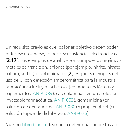
amperométrica.
Un requisito previo es que los iones objetivo deben poder
reducirse u oxidarse, es decir, ser sustancias electroactivas
[
2
,
17
]. Los ejemplos de analitos son compuestos orgánicos,
metales de transición, aniones (por ejemplo, nitrito, nitrato,
sulfuro, sulfito) o carbohidratos [
2
]. Algunos ejemplos del
uso de CI con detección amperométrica para la industria
farmacéutica incluyen la lactosa (en productos lácteos y
suplementos,
AN-P-089
), catecolaminas (en una solución
inyectable farmacéutica,
AN-P-053
), gentamicina (en
solución de gentamicina,
AN-P-080
) y propilenglicol (en
solución tópica de diclofenaco,
AN-P-076
).
Nuestro
Libro blanco
describe la determinación de fosfato