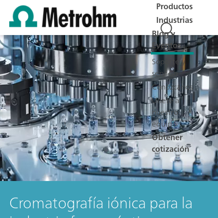
Productos
Industrias
Blog y
Eventos
Soporte y
servicio
Conózcanos
Únete a
nuestro
equipo
Obtener
cotización
Cromatografía iónica para la