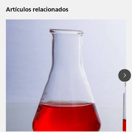
Artículos relacionados
6 may 2024
Mejora de la pr
// Blog post
cromatografía 
// Alimentación y bebidas
automatizada
// Dairy