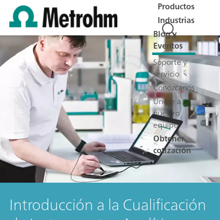
Productos
Industrias
Blog y
Eventos
Soporte y
servicio
Conózcanos
Únete a
nuestro
equipo
Obtener
cotización
Introducción a la Cualificación