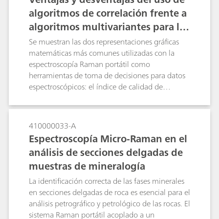
pastillas de éxtasis, en una variedad de colores y
algoritmos de correlación frente a
formas de mezcla.
algoritmos multivariantes para la i
dentificación de materiales media
Se muestran las dos representaciones gráficas
nte espectroscopía portátil
matemáticas más comunes utilizadas con la
espectroscopía Raman portátil como
herramientas de toma de decisiones para datos
espectroscópicos: el índice de calidad de
confianza (HQI, por sus siglas en inglés) y el
nivel de significación (valor p).
410000033-A
Espectroscopía Micro-Raman en el
análisis de secciones delgadas de
muestras de mineralogía
La identificación correcta de las fases minerales
en secciones delgadas de roca es esencial para el
análisis petrográfico y petrológico de las rocas. El
sistema Raman portátil acoplado a un