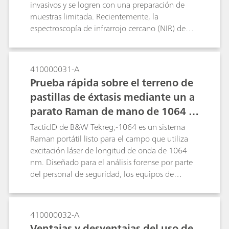
invasivos y se logren con una preparación de
muestras limitada. Recientemente, la
espectroscopía de infrarrojo cercano (NIR) de
transmisión y la espectroscopía Raman de
transmisión se han explorado como métodos
alternativos para pruebas de CU en línea rápidas
410000031-A
y no destructivas sin preparación de muestras.
Prueba rápida sobre el terreno de
Aunque es rápida y no destructiva, la
pastillas de éxtasis mediante un a
espectroscopía NIR de transmisión tiene una
parato Raman de mano de 1064 n
selectividad química deficiente y es sensible a los
cambios en el entorno de pruebas. La
m
TacticID de B&W Tekreg;-1064 es un sistema
espectroscopía Raman de transmisión
Raman portátil listo para el campo que utiliza
combinada con el modelado quimiométrico
excitación láser de longitud de onda de 1064
está emergiendo rápidamente como una técnica
nm. Diseñado para el análisis forense por parte
valiosa para las pruebas de CU debido a su alta
del personal de seguridad, los equipos de
especificidad química, que es particularmente
primeros auxilios y el personal policial, el
útil cuando se trata de formulaciones
TacticID-1064 reduce significativamente la
farmacéuticas complejas que contienen
fluorescencia, permitiendo a los usuarios
410000032-A
múltiples componentes.
identificar muestras callejeras difíciles, como
Ventajas y desventajas del uso de