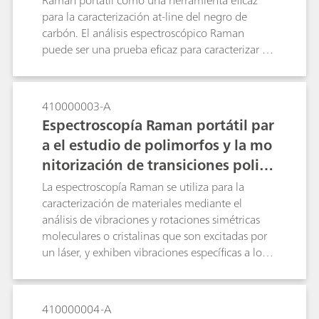
Raman portátil como una herramienta eficaz
para la caracterización at-line del negro de
carbón. El análisis espectroscópico Raman
puede ser una prueba eficaz para caracterizar el
material de negro de carbón.
410000003-A
Espectroscopía Raman portátil par
a el estudio de polimorfos y la mo
nitorización de transiciones polim
órficas
La espectroscopía Raman se utiliza para la
caracterización de materiales mediante el
análisis de vibraciones y rotaciones simétricas
moleculares o cristalinas que son excitadas por
un láser, y exhiben vibraciones específicas a los
enlaces moleculares y estructuras cristalinas en
las moléculas. La tecnología Raman es una
herramienta valiosa para distinguir diferentes
410000004-A
polimorfos. Se presentan ejemplos de