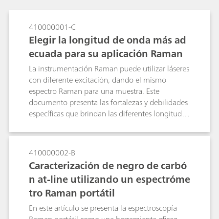
410000001-C
Elegir la longitud de onda más ad
ecuada para su aplicación Raman
La instrumentación Raman puede utilizar láseres
con diferente excitación, dando el mismo
espectro Raman para una muestra. Este
documento presenta las fortalezas y debilidades
específicas que brindan las diferentes longitudes
de onda de excitación, lo que permite al usuario
optimizar la medición de diferentes muestras
mediante su elección de la longitud de onda del
410000002-B
láser de excitación Raman.
Caracterización de negro de carbó
n at-line utilizando un espectróme
tro Raman portátil
En este artículo se presenta la espectroscopía