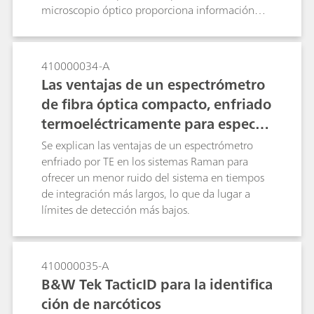
microscopio óptico proporciona información
química junto con las imágenes ópticas para dar
una mayor certeza de identificación que solo la
microscopía tradicionalmente utilizada.
410000034-A
Las ventajas de un espectrómetro
de fibra óptica compacto, enfriado
termoeléctricamente para espectr
oscopía Raman y de fluorescencia
Se explican las ventajas de un espectrómetro
enfriado por TE en los sistemas Raman para
ofrecer un menor ruido del sistema en tiempos
de integración más largos, lo que da lugar a
límites de detección más bajos.
410000035-A
B&W Tek TacticID para la identifica
ción de narcóticos