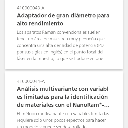
Sin embargo, esta libertad conlleva una mayor
410000043-A
responsabilidad en el cuidado y mantenimiento
Adaptador de gran diámetro para
de los accesorios de fibra asociados para
alto rendimiento
garantizar la calidad de la medida y la
durabilidad de la fibra.
Los aparatos Raman convencionales suelen
tener un área de muestreo muy pequeña que
concentra una alta densidad de potencia (PD,
por sus siglas en inglés) en el punto focal del
láser en la muestra, lo que se traduce en que
solo se mide una pequeña porción de la
muestra, y el resultado tiende a ser
irreproducible para una muestra heterogénea.
410000044-A
La alta densidad de potencia también puede
Análisis multivariante con variabl
ocasionar que las muestras se calienten o se
es limitadas para la identificación
quemen. El adaptador de gran diámetro (LSA,
de materiales con el NanoRam®-10
por sus siglas en inglés) para los productos
Raman de mano de B&W Tek, con un área de
64
El método multivariante con variables limitadas
muestreo mucho mayor de 4,5 mm de
requiere solo unos pocos espectros para hacer
diámetro, está diseñado para superar estos
un modelo y puede ser desarrollado