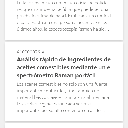
éxito para la identificación de múltiples tipos de
En la escena de un crimen, un oficial de policía
muestras forenses, ya sea directamente sobre el
recoge una muestra de fibra que puede ser una
terreno o en el laboratorio. La espectroscopía
prueba inestimable para identificar a un criminal
Raman está clasificada como un método
o para exculpar a una persona inocente. En los
analítico de categoría A por el grupo de trabajo
últimos años, la espectroscopía Raman ha sido
científico para el análisis de fármacos incautados
ampliamente estudiada para el análisis de fibras
(SWGDRUG; versión 7.1, 2016).
forenses debido a la alta selectividad de los
modelos Raman, la naturaleza no destructiva de
410000026-A
la prueba y la capacidad de llevar a cabo el
Análisis rápido de ingredientes de
análisis sin ninguna preparación de la muestra.
aceites comestibles mediante un e
El espectro Raman puede medirse directamente
spectrómetro Raman portátil
sobre tejidos o fibras montadas sobre
portaobjetos de vidrio con muy poca
Los aceites comestibles no solo son una fuente
interferencia de la resina de montaje o del
importante de nutrientes, sino también un
vidrio.
material básico clave en la industria alimentaria.
Los aceites vegetales son cada vez más
importantes por su alto contenido en ácidos
grasos mono y poliinsaturados en comparación
con las grasas animales. En esta Application