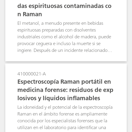
das espirituosas contaminadas co
n Raman
El metanol, a menudo presente en bebidas
espirituosas preparadas con disolventes
industriales como el alcohol de madera, puede
provocar ceguera e incluso la muerte si se
ingiere. Después de un incidente relacionado
con alcohol con metanol en la República Checa,
adoptaron la espectroscopía Raman como el
método preferido para identificar y cuantificar el
410000021-A
metanol en bebidas espirituosas contaminadas,
Espectroscopía Raman portátil en
tras un estudio exhaustivo utilizando varias
medicina forense: residuos de exp
herramientas de detección. Esta nota de
losivos y líquidos inflamables
aplicación analiza las razones por las que la
espectroscopia Raman es la opción ideal para
La idoneidad y el potencial de la espectroscopía
esta aplicación y muestra un ejemplo del
Raman en el ámbito forense es ampliamente
mundo real de análisis Raman de ron con
conocida por los especialistas forenses que la
metanol.
utilizan en el laboratorio para identificar una