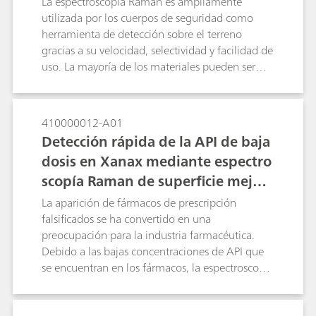
La espectroscopía Raman es ampliamente
utilizada por los cuerpos de seguridad como
herramienta de detección sobre el terreno
gracias a su velocidad, selectividad y facilidad de
uso. La mayoría de los materiales pueden ser
identificados por los modelos Raman, ya que
exhiben picos distintivos y nítidos que sirven
como huella molecular. Sin embargo, muchas
410000012-A01
muestras de la calle y del mundo real son de
Detección rápida de la API de baja
color oscuro y no puras. El color oscuro, a
dosis en Xanax mediante espectro
menudo debido a impurezas, da lugar a una
scopía Raman de superficie mejora
fluorescencia que interfiere con la medida
Raman. Un método para suprimir la
da para luchar contra la falsificació
La aparición de fármacos de prescripción
fluorescencia de una muestra y mejorar la
n
falsificados se ha convertido en una
actividad/señal de Raman es mediante el uso de
preocupación para la industria farmacéutica.
la espectroscopía Raman de superficie mejorada
Debido a las bajas concentraciones de API que
(SERS).
se encuentran en los fármacos, la espectroscopía
Raman normal suele no ser lo suficientemente
sensible como para detectar el API desde la