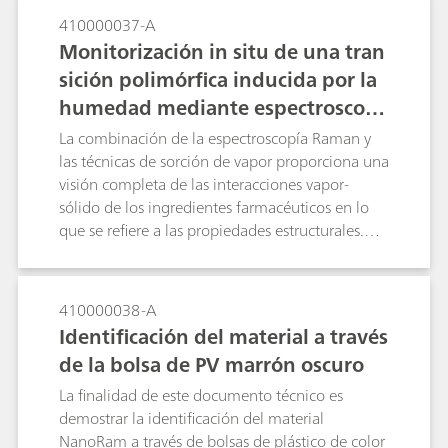
recepción, minimizando así los pasos hacia la
410000037-A
aceptación del material y proporcionando un
Monitorización in situ de una tran
alto retorno de la inversión (ROI).
sición polimórfica inducida por la
humedad mediante espectroscopí
a Raman y absorción gravimétrica
La combinación de la espectroscopía Raman y
de vapor
las técnicas de sorción de vapor proporciona una
visión completa de las interacciones vapor-
sólido de los ingredientes farmacéuticos en lo
que se refiere a las propiedades estructurales.
Este trabajo investiga la monitorización in situ
de una transformación polimórfica inducida por
la humedad (D-manitol de forma delta a beta)
410000038-A
utilizando una técnica combinada de sorción de
Identificación del material a través
vapor Raman.
de la bolsa de PV marrón oscuro
La finalidad de este documento técnico es
demostrar la identificación del material
NanoRam a través de bolsas de plástico de color