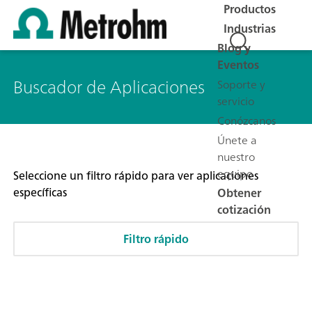
Productos
Industrias
Blog y
Eventos
Buscador de Aplicaciones
Soporte y
servicio
Conózcanos
Únete a
nuestro
equipo
Seleccione un filtro rápido para ver aplicaciones
específicas
Obtener
cotización
Filtro rápido