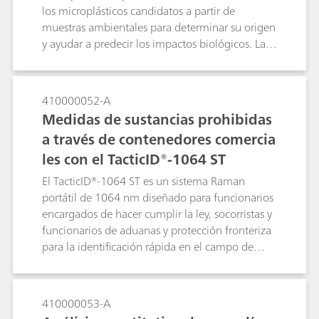
los microplásticos candidatos a partir de
muestras ambientales para determinar su origen
y ayudar a predecir los impactos biológicos. Las
técnicas espectroscópicas son muy adecuadas
para la identificación de polímeros. La
espectroscopía Raman de laboratorio es una
410000052-A
alternativa a los microscopios Raman confocales
Medidas de sustancias prohibidas
y a los microscopios infrarrojos por transformada
a través de contenedores comercia
de Fourier (FTIR) para la identificación rápida de
les con el TacticID®-1064 ST
materiales poliméricos. Se utilizó microscopía
Raman para identificar partículas microplásticas
El TacticID®-1064 ST es un sistema Raman
muy pequeñas en esta nota de aplicación.
portátil de 1064 nm diseñado para funcionarios
encargados de hacer cumplir la ley, socorristas y
funcionarios de aduanas y protección fronteriza
para la identificación rápida en el campo de
sustancias ilícitas como narcóticos, explosivos y
otros materiales sospechosos.El TacticID-1064 ST
está especialmente diseñado con funcionalidad
410000053-A
Raman transparente para medir materiales a