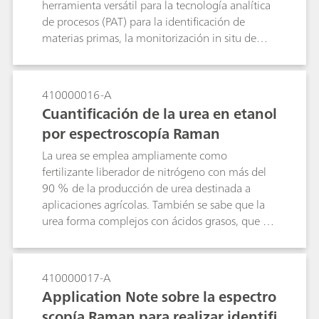
herramienta versátil para la tecnología analítica
de procesos (PAT) para la identificación de
materias primas, la monitorización in situ de
reacciones en el desarrollo de ingredientes
farmacéuticos activos (API) y para la
monitorización de procesos en tiempo real. La
410000016-A
identificación de la materia prima se realiza para
Cuantificación de la urea en etanol
la verificación de los productos de partida según
por espectroscopía Raman
lo requerido por las normas PIC/S y cGMP, y se
puede hacer fácilmente con espectrómetros
La urea se emplea ampliamente como
Raman de mano. Los sistemas Raman portátiles
fertilizante liberador de nitrógeno con más del
permiten a los usuarios realizar medidas para
90 % de la producción de urea destinada a
facilitar la comprensión del proceso y también
aplicaciones agrícolas. También se sabe que la
proporcionan pruebas de concepto para que las
urea forma complejos con ácidos grasos, que se
medidas Raman se implementen en plantas
han empleado para la separación de mezclas
piloto o sitios de producción a gran escala. Para
complejas y procesos de purificación. En esta
reacciones conocidas que se realizan
nota de aplicación, presentamos la
410000017-A
repetidamente o para el proceso de
cuantificación de la concentración de urea en
Application Note sobre la espectro
monitorización continua on-line de las
etanol por espectroscopía Raman y mostramos
scopía Raman para realizar identifi
reacciones, el sistema Raman proporciona una