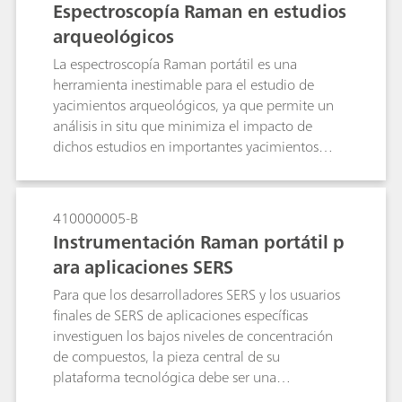
Espectroscopía Raman en estudios
espectroscopía Raman portátil para la
arqueológicos
identificación de polimorfos y en el seguimiento
de la transición polimórfica del ácido cítrico y su
La espectroscopía Raman portátil es una
forma hidratada.
herramienta inestimable para el estudio de
yacimientos arqueológicos, ya que permite un
análisis in situ que minimiza el impacto de
dichos estudios en importantes yacimientos
culturales. La flexibilidad del uso de una sonda
de fibra óptica y un microscopio de vídeo
montado en trípode con un instrumento de
410000005-B
peso ligero reduce la necesidad de muestreo y
Instrumentación Raman portátil p
aumenta la capacidad de realizar medidas
ara aplicaciones SERS
representativas en lo que pueden ser áreas de
muestreo muy grandes. El contenido
Para que los desarrolladores SERS y los usuarios
informativo de la espectroscopía Raman ayuda a
finales de SERS de aplicaciones específicas
comprender los materiales utilizados en la
investiguen los bajos niveles de concentración
construcción y restauración de importantes
de compuestos, la pieza central de su
yacimientos arqueológicos, así como la
plataforma tecnológica debe ser una
degradación que se está produciendo, lo que
configuración Raman que proporcione un