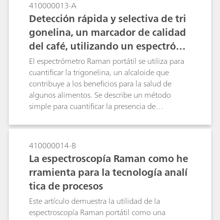
superficie de una pastilla. En este estudio,
410000013-A
desarrollamos un enfoque basado en la
Detección rápida y selectiva de tri
espectroscopia Raman mejorada en superficie
gonelina, un marcador de calidad
(SERS) para identificar una dosis baja del API
del café, utilizando un espectróme
alprazolam en una tableta Xanax utilizando un
espectrómetro Raman portátil. Si no se observan
tro Raman portátil
El espectrómetro Raman portátil se utiliza para
picos SERS homogéneos con alprazolam en un
cuantificar la trigonelina, un alcaloide que
comprimido de Xanax, la pastilla es una
contribuye a los beneficios para la salud de
supuesta falsificación. El método demuestra el
algunos alimentos. Se describe un método
poder del SERS para verificar rápidamente la
simple para cuantificar la presencia de
presencia de alprazolam en el comprimido para
trigonelina diluida en soluciones utilizando
luchar contra la falsificación.
espectroscopia Raman mejorada de superficie. El
espectrómetro Raman portátil es una
410000014-B
herramienta que puede ser utilizada en el
La espectroscopía Raman como he
control de calidad de alimentos como el café y
rramienta para la tecnología analí
la quinoa.
tica de procesos
Este artículo demuestra la utilidad de la
espectroscopía Raman portátil como una