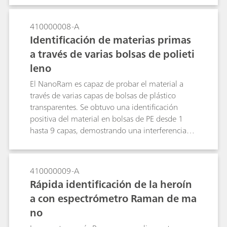
debería contribuir a los trabajos de conservación
rendimiento fiable de calidad de laboratorio y
y restauración.
que sea asequible y portátil, lo que les permita
410000008-A
abordar los problemas del mundo real. El
Identificación de materias primas
sistema portátil i-Raman Plus junto con un
a través de varias bolsas de polieti
accesorio de muestreo de microscopio de vídeo
leno
BAC151 proporciona una configuración ideal.
Con el rendimiento y la flexibilidad de uso con
El NanoRam es capaz de probar el material a
diferentes tamaños de punto láser y potencia
través de varias capas de bolsas de plástico
para la investigación SERS.
transparentes. Se obtuvo una identificación
positiva del material en bolsas de PE desde 1
hasta 9 capas, demostrando una interferencia
mínima de las bolsas de PE en el resultado de la
identificación del material.
410000009-A
Rápida identificación de la heroín
a con espectrómetro Raman de ma
no