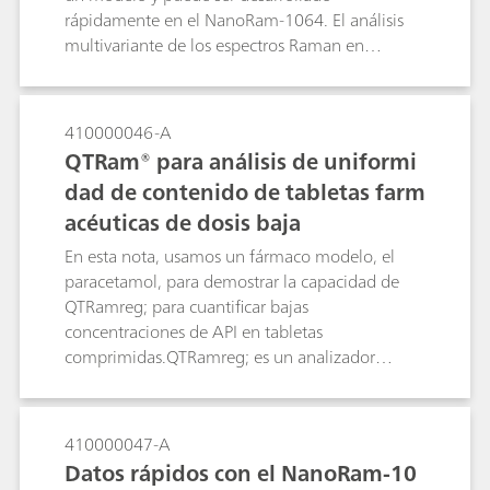
problemas.
rápidamente en el NanoRam-1064. El análisis
multivariante de los espectros Raman en
aparatos Raman manuales proporciona
metodologías más robustas para la
identificación de muestras.
410000046-A
QTRam® para análisis de uniformi
dad de contenido de tabletas farm
acéuticas de dosis baja
En esta nota, usamos un fármaco modelo, el
paracetamol, para demostrar la capacidad de
QTRamreg; para cuantificar bajas
concentraciones de API en tabletas
comprimidas.QTRamreg; es un analizador
Raman de transmisión compacto diseñado
específicamente para el análisis de uniformidad
de contenido de productos farmacéuticos en
410000047-A
formas de dosificación sólidas.
Datos rápidos con el NanoRam-10