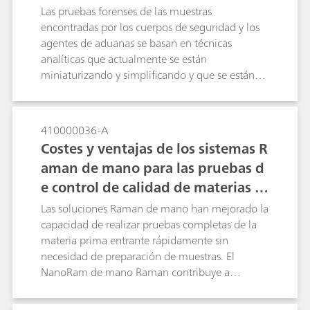
Las pruebas forenses de las muestras
encontradas por los cuerpos de seguridad y los
agentes de aduanas se basan en técnicas
analíticas que actualmente se están
miniaturizando y simplificando y que se están
introduciendo en la instrumentación de campo.
Las pruebas de campo con espectroscopía
Raman permiten a los usuarios realizar medidas
410000036-A
fiables en el punto de detención, lo que reduce
Costes y ventajas de los sistemas R
la carga de trabajo de los laboratorios de
aman de mano para las pruebas d
criminalística y acelera el proceso de
e control de calidad de materias pr
enjuiciamiento.
imas entrantes en la cadena de su
Las soluciones Raman de mano han mejorado la
ministro farmacéutico
capacidad de realizar pruebas completas de la
materia prima entrante rápidamente sin
necesidad de preparación de muestras. El
NanoRam de mano Raman contribuye a
aumentar las pruebas de calidad con una
tecnología rentable que se utiliza en el punto de