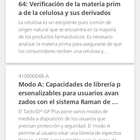
64: Verificación de la materia prim
a de la celulosa y sus derivados
La celulosa es un excipiente puro común de
origen natural que se encuentra en la mayoría
de los productos farmacéuticos. Es necesario
analizar la materia prima para asegurarse de que
los consumidores reciben una celulosa y
derivados de la celulosa de calidad. El
NanoRam®-1064 es un elemento esencial para
las pruebas de identificación de fármacos, ya
410000048-A
que minimiza la fluorescencia generada por los
Modo A: Capacidades de librería p
típicos sistemas Raman de mano con láseres de
ersonalizables para usuarios avan
785 nm. Por ello, el NanoRam®-1064 se utiliza
zados con el sistema Raman de ma
en estos casos para identificar los derivados de la
celulosa que normalmente serían fluorescentes
no TacticID®-GP Plus
El TacticID®-GP Plus pone varios modos de
con un láser de 785 nm.
medida a disposición de los usuarios que
precisan protección y seguridad. El modo A
permite al usuario crear una librería de espectros