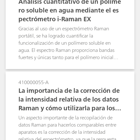
Análisis cuantitativo de un políme
través de contenedores transparentes y opacos.
ro soluble en agua mediante el es
Estas medidas a través de la barrera suprimen la
pectrómetro i-Raman EX
necesidad de realizar un muestreo activo de
compuestos potencialmente peligrosos como el
Gracias al uso de un espectrómetro Raman
fentanilo, lo que conduce a operaciones más
portátil, se ha logrado cuantificar la
seguras y reduce el tiempo que se tarda en
funcionalización de un polímero soluble en
obtener resultados claros.
agua. El espectro Raman proporciona bandas
fuertes y únicas tanto para el polímero inicial
como para el que ha reaccionado por completo.
Esto permite el desarrollo de un análisis
cuantitativo simple y potente del porcentaje de
410000055-A
funcionalización del polímero. Este método se
La importancia de la corrección de
utiliza ahora rutinariamente en los laboratorios
la intensidad relativa de los datos
de control de calidad de las plantas de
Raman y cómo utilizarla para los a
fabricación.
paratos Raman portátiles de la seri
Un aspecto importante de la recopilación de
e i-Raman en el software BWSpec
datos Raman para hacerlos comparables entre
aparatos es la corrección de la intensidad
relativa del espectrómetro, ya que la respuesta