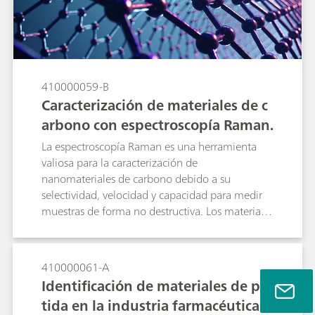
410000059-B
Caracterización de materiales de c
arbono con espectroscopía Raman.
La espectroscopía Raman es una herramienta
valiosa para la caracterización de
nanomateriales de carbono debido a su
selectividad, velocidad y capacidad para medir
muestras de forma no destructiva. Los materiales
de carbono suelen tener espectros Raman
simples, pero contienen una gran cantidad de
información sobre las estructuras
410000061-A
microcristalinas internas en la posición de los
Identificación de materiales de par
picos, la forma y la intensidad relativa.
tida en la industria farmacéutica u