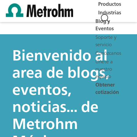
Productos
Industrias
Blog y
Eventos
Soporte y
servicio
Bienvenido al
Conózcanos
Únete a
area de blogs,
nuestro
equipo
eventos,
Obtener
cotización
noticias... de
Metrohm