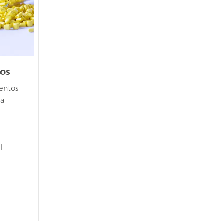
cos
entos
la
l