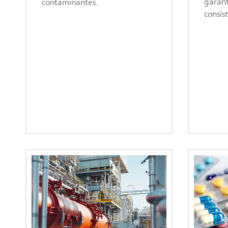
garant
contaminantes.
consis