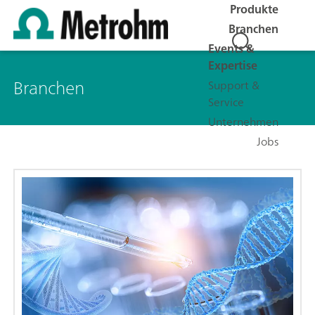
Produkte
Branchen
Events &
Expertise
Branchen
Support &
Service
Unternehmen
Jobs