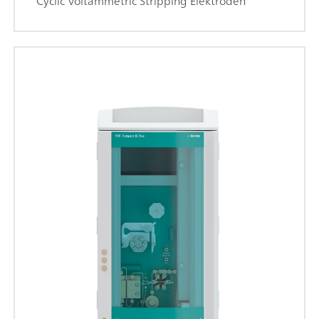
Cyclic Voltammetric Stripping Elektroden