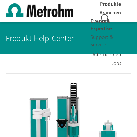
Produkte
Branchen
Events &
Expertise
Produkt Help-Center
Support &
Service
Unternehmen
Jobs