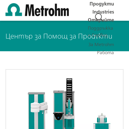
Продукти
Industries
Открийте
Поддръжка
Център за Помощ за Продукти
и Сервиз
За Metrohm
Работа