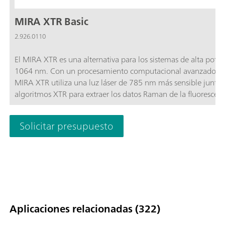
MIRA XTR Basic
2.926.0110
El MIRA XTR es una alternativa para los sistemas de alta pote
1064 nm. Con un procesamiento computacional avanzado, e
MIRA XTR utiliza una luz láser de 785 nm más sensible junto
algoritmos XTR para extraer los datos Raman de la fluorescen
la muestra. El MIRA XTR también cuenta con el escaneo Orbit
Raster Scanning (ORS) para proporcionar una mejor cobertura
Solicitar presupuesto
muestra, aumentando así la exactitud de los resultados.El pa
Basic es un paquete de elementos básicos que contiene los
componentes esenciales necesarios para manejar el MIRA XTR
paquete Basic incluye un patrón de calibración y el accesorio
universal inteligente. Operación de láser de clase 3B. El MIRA
es compatible con las librerías Raman de mano de Metrohm.
Aplicaciones relacionadas (322)