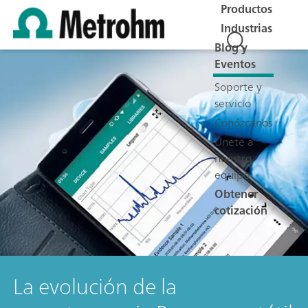
Productos
Industrias
Blog y
Eventos
Soporte y
servicio
Conózcanos
Únete a
nuestro
equipo
Obtener
cotización
La evolución de la