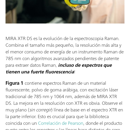
MIRA XTR DS es la evolución de la espectroscopia Raman.
Combina el tamaño más pequeño, la resolución más alta y
el menor consumo de energía de un instrumento Raman de
785 nm con algoritmos avanzados pendientes de patente
para extraer datos Raman,
incluso de espectros que
tienen una fuerte fluorescencia
!
Figura 1
contiene espectros Raman de un material
fluorescente, polvo de goma arábiga, con excitación láser
tradicional de 785 nm y 1064 nm, además de MIRA XTR
DS. La mejora en la resolución con XTR es obvia. Observe el
muy plano (
sin corregir
) línea de base en el espectro XTR en
la parte inferior. Esto es crucial para que la biblioteca
coincida con un
Correlación de Pearson
, donde el producto
punto entre los espectros y las líneas base distintas de cero