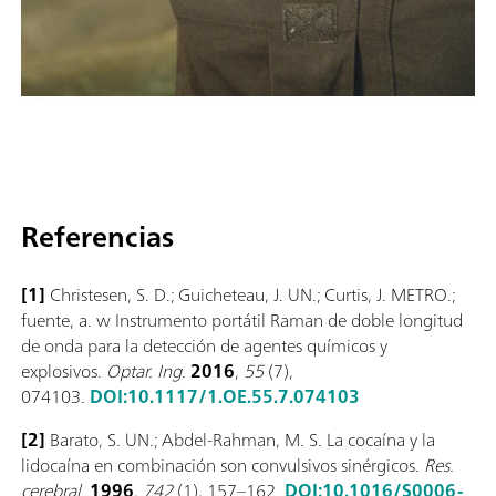
Referencias
[1]
Christesen, S. D.; Guicheteau, J. UN.; Curtis, J. METRO.;
fuente, a. w Instrumento portátil Raman de doble longitud
de onda para la detección de agentes químicos y
explosivos.
Optar. Ing.
2016
,
55
(7),
074103.
DOI:10.1117/1.OE.55.7.074103
[2]
Barato, S. UN.; Abdel-Rahman, M. S. La cocaína y la
lidocaína en combinación son convulsivos sinérgicos.
Res.
cerebral.
1996
,
742
(1), 157–162.
DOI:10.1016/S0006-