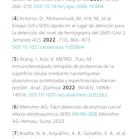
266–270.
DOI:10.1016/j.ejso.2006.10.004
[
4
] Antonio, D.; Mohammadi, M.; Vitt, M.; et al.
Ensayo ScFv-SERS rápido en el lugar de atención para
la detección del nivel de femtograma del SARS-CoV-2.
Sensores ACS.
2022
,
7
(3), 866–873.
DOI:10.1021/acssensors.1c02664
[
5
] Wang, J.; Koo, K. METRO.; Trau, M.
Inmunofenotipado tetraplex de proteomas de la
superficie celular mediante nanoetiquetas
plasmónicas sintetizadas y espectroscopia Raman
portátil.
Anal. Química.
2022
,
94
(43), 14906–
14916.
DOI:10.1021/acs.analchem.2c02262
[
6
] Metrohm AG.
Fácil detección de enzimas con el
efecto electroquímico-SERS
;
AN-RA-008
; Metrohm
AG: Herisau, Suiza, 2023.
[
7
] Brazhe, N. A.; Evlyukhin, A. B.; Goodilin, E. A.; et al.