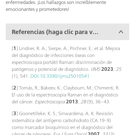
enfermedades. ¡Los hallazgos son increíblemente
emocionantes y prometedores!
Referencias (haga clic para ver
la lista completa)
[
1
] Lindner, R. A.; Sierpe, A.; Pirchner, E.; et al. Mejora
del diagnóstico de infecciones óseas con
espectroscopia portátil Raman: discriminación de
patógenos y potencial de diagnóstico.
IJMS
2023
,
25
(1), 541.
DOI:10.3390/ijms25010541
[
2
] Tomás, R.; Bakeev, K.; Claybourn, M.; Chimenti, R.
El uso de la espectroscopia Raman en el diagnóstico
del cáncer.
Espectroscopia
2013
,
28
(9), 36–43.
[
3
] Goonetilleke, K. S.; Siriwardena, A. K. Revisión
sistemática del antígeno carbohidrato (CA 19-9)
como marcador bioquímico en el diagnóstico del
cáncer de páncreas.
Eur J Surg Oncol
2007
,
33
(3),