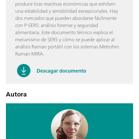
produce tiras reactivas económicas que exhiben
una estabilidad y sensibilidad excepcionales. Hay
dos mercados que pueden abordarse fácilmente
con P-SERS: análisis forense y seguridad
alimentaria. Este documento técnico explica el
mecanismo de SERS y cómo se puede aplicar al
análisis Raman portátil con los sistemas Metrohm
Raman MIRA.
Descagar documento
Autora