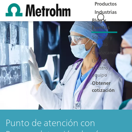
Productos
Industrias
Blog y
Eventos
Soporte y
servicio
Conózcanos
Únete a
nuestro
equipo
Obtener
cotización
Punto de atención con