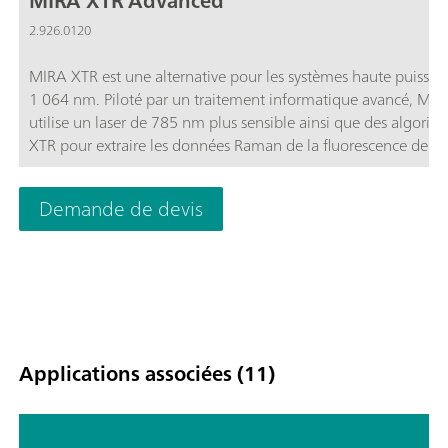
MIRA XTR Advanced
2.926.0120
MIRA XTR est une alternative pour les systèmes haute puissan
1 064 nm. Piloté par un traitement informatique avancé, MI
utilise un laser de 785 nm plus sensible ainsi que des algorit
XTR pour extraire les données Raman de la fluorescence de
l'échantillon. MIRA XTR dispose également d'un balayage de
orbital (ORS, Orbital Raster Scanning) pour fournir une meille
Demande de devis
couverture de l'échantillon, améliorant ainsi l'exactitude des
résultats.Le pack MIRA XTR Advanced comprend un standard
calibrage, un embout universel intelligent, un embout à angle
un support de flacon et des accessoires SERS MIRA. Un packa
complet pour tous les types d'analyse. Fonctionnement en cla
3B. MIRA XTR prend en charge les bibliothèques Raman de
Metrohm portables.
Applications associées (11)