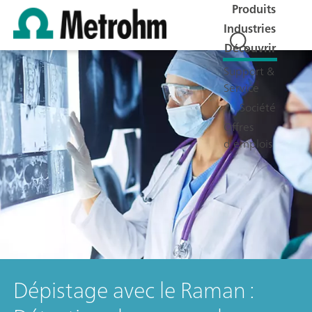
Produits
Industries
Découvrir
Support &
Service
Société
Offres
d'emplois
Dépistage avec le Raman :