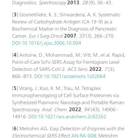
Diagnostics.
Spectroscopy
2013
,
28
(9), 36–43.
[
3
] Goonetilleke, K. S.; Siriwardena, A. K. Systematic
Review of Carbohydrate Antigen (CA 19-9) as a
Biochemical Marker in the Diagnosis of Pancreatic
Cancer.
Eur J Surg Oncol
2007
,
33
(3), 266–270.
DOI:10.1016/j.ejso.2006.10.004
[
4
] Antoine, D.; Mohammadi, M.; Vitt, M.; et al. Rapid,
Point-of-Care ScFv-SERS Assay for Femtogram Level
Detection of SARS-CoV-2.
ACS Sens.
2022
,
7
(3),
866–873.
DOI:10.1021/acssensors.1c02664
[
5
] Wang, J.; Koo, K. M.; Trau, M. Tetraplex
Immunophenotyping of Cell Surface Proteomes via
Synthesized Plasmonic Nanotags and Portable Raman
Spectroscopy.
Anal. Chem.
2022
,
94
(43), 14906–
14916.
DOI:10.1021/acs.analchem.2c02262
[
6
] Metrohm AG.
Easy Detection of Enzymes with the
Electrochemical-SERS Effect
;
AN-RA-008
; Metrohm