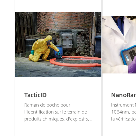
TacticID
NanoRa
Raman de poche pour
Instrument
l'identification sur le terrain de
1064nm, pour
produits chimiques, d'explosifs,
la vérificat
de stupéfiants et de nombreuses
des matière
autres substances illicites,
telles que le