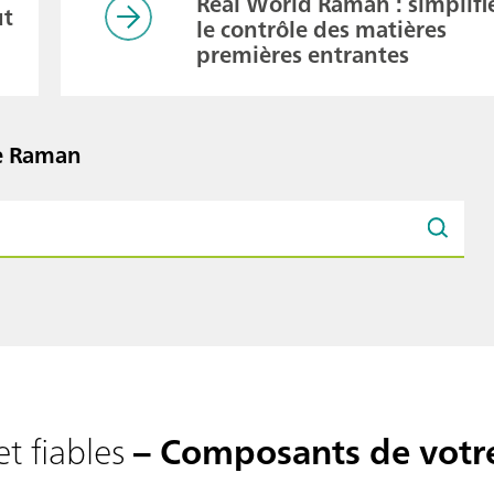
Real World Raman : simplifi
ut
le contrôle des matières
premières entrantes
ie Raman
t fiables
– Composants de votr