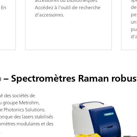
de
. En
Accédez à l'outil de recherche
pe
d'accessoires.
un 
pu
d'a
o
– Spectromètres Raman robus
é des sociétés de
du groupe Metrohm,
 Photonics Solutions.
ique des lasers stabilisés
omètres modulaires et des
.