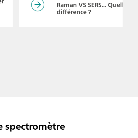
er
Raman VS SERS... Quelle est
différence ?
e spectromètre