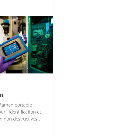
m
 Raman portable
 l'identification et
ion non destructives
s premières entrantes
s API, les excipients