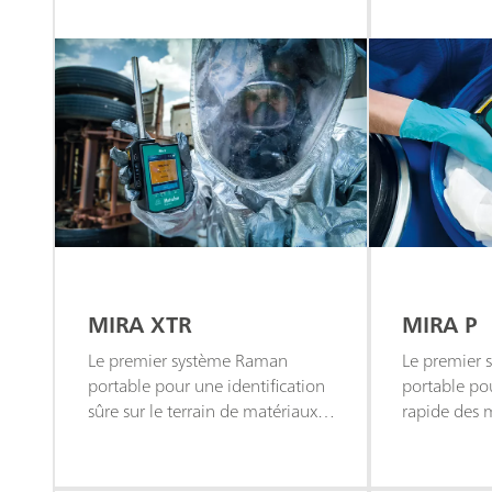
MIRA XTR
MIRA P
Le premier système Raman
Le premier
portable pour une identification
portable pou
sûre sur le terrain de matériaux
rapide des 
inconnus : compact, flexible,
sur site : fac
intelligent et robuste.
transparent.