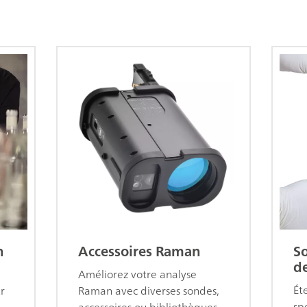
n
Accessoires Raman
So
de
Améliorez votre analyse
Ét
ur
Raman avec diverses sondes,
sp
accessoires ou bibliothèques.