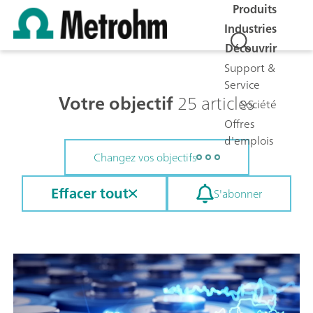
Produits
Industries
Découvrir
Support &
Service
Votre objectif
25 articles
Société
Offres
d'emplois
Changez vos objectifs
Effacer tout
S'abonner