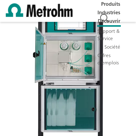
Produits
Industries
Découvrir
Support &
Service
Société
Offres
d'emplois