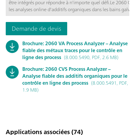
être intégrés pour répondre à n'importe quel défi.Le 2060 CVS
les analyses online d'additifs organiques dans les bains galva
d'électrode qui imite le processus de production, il est possibl
de l'appareil d'analyse permet le titrage, la photométrie, le p
Demande de devis
d'échantillons.
Brochure: 2060 VA Process Analyzer – Analyse
fiable des métaux traces pour le contrôle en
ligne des process
(8.000.5490, PDF, 2.6 MB)
Brochure: 2060 CVS Process Analyzer –
Analyse fiable des additifs organiques pour le
contrôle en ligne des process
(8.000.5491, PDF,
1.9 MB)
Applications associées (74)