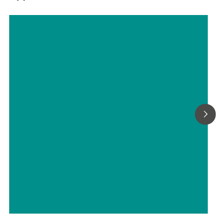
Alkyl amines in scrubber solutions
// Énergie
// Bases – inorganiques