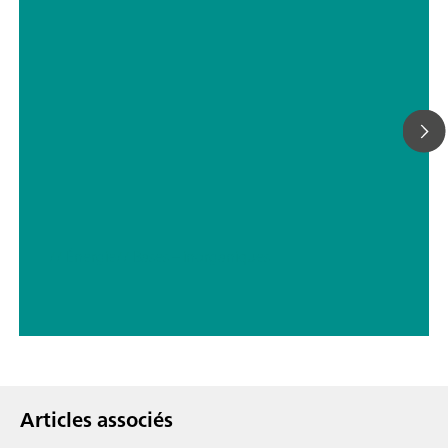
We can provide any sample preconditioning system, such as
cooling or heating, pressure reduction and degassing, filtrati
many more.
// Énergie
// Bases – inorganiques
Articles associés