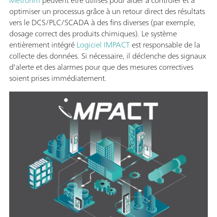
optimiser un processus grâce à un retour direct des résultats
vers le DCS/PLC/SCADA à des fins diverses (par exemple,
dosage correct des produits chimiques). Le système
entièrement intégré
Logiciel IMPACT
est responsable de la
collecte des données. Si nécessaire, il déclenche des signaux
d'alerte et des alarmes pour que des mesures correctives
soient prises immédiatement.