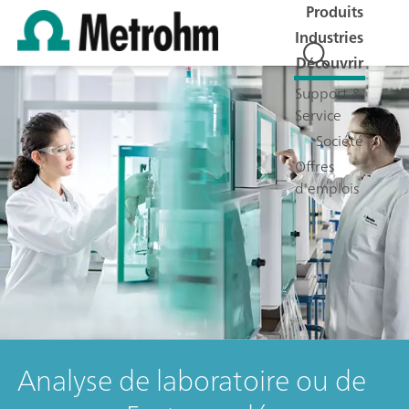
Produits
Industries
Découvrir
Support &
Service
Société
Offres
d'emplois
Analyse de laboratoire ou de