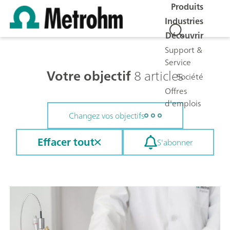
Produits
Industries
Découvrir
Support &
Service
Votre objectif
8 articles
Société
Offres
d'emplois
Changez vos objectifs
Effacer tout
S'abonner