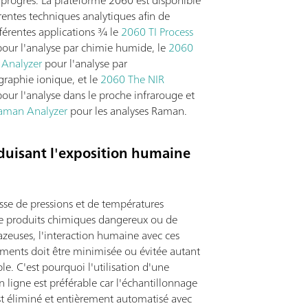
 progrès. La plateforme 2060 est disponible
rentes techniques analytiques afin de
fférentes applications ¾ le
2060 TI Process
our l'analyse par chimie humide, le
2060
 Analyzer
pour l'analyse par
raphie ionique, et le
2060 The NIR
our l'analyse dans le proche infrarouge et
aman Analyzer
pour les analyses Raman.
éduisant l'exposition humaine
isse de pressions et de températures
de produits chimiques dangereux ou de
azeuses, l'interaction humaine avec ces
ments doit être minimisée ou évitée autant
le. C'est pourquoi l'utilisation d'une
n ligne est préférable car l'échantillonnage
t éliminé et entièrement automatisé avec