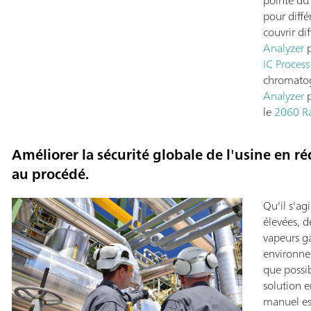
pointe du
pour diffé
couvrir di
Analyzer
p
IC Process
chromatog
Analyzer
p
le
2060 R
Améliorer la sécurité globale de l'usine en r
au procédé.
Qu'il s'ag
élevées, 
vapeurs g
environne
que possib
solution e
manuel es