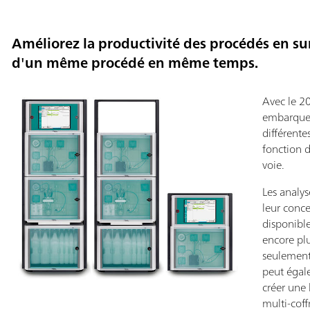
Améliorez la productivité des procédés en sur
d'un même procédé en même temps.
Avec le 20
embarquen
différent
fonction 
voie.
Les analy
leur conce
disponible
encore plu
seulement 
peut égale
créer une 
multi-coff