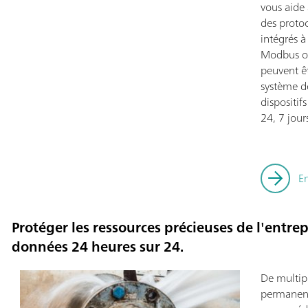
vous aide 
des proto
intégrés 
Modbus ou
peuvent ê
système de
dispositif
24, 7 jour
E
Protéger les ressources précieuses de l'entrep
données 24 heures sur 24.
De multipl
permanenc