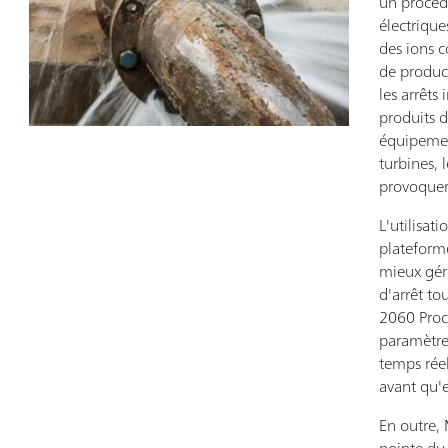
un procédé
électrique
des ions co
de product
les arrêts 
produits d
équipement
turbines, 
provoquer 
L'utilisat
plateform
mieux gére
d'arrêt to
2060 Proc
paramètre
temps réel
avant qu'e
En outre, 