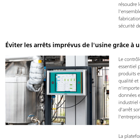
résoudre 
l'ensembl
fabricatio
sécurité d
Éviter les arrêts imprévus de l'usine grâce à 
Le contrôl
essentiel 
produits e
qualité e
n'importe 
données e
industriel
d'arrêt so
l'entrepri
La platef