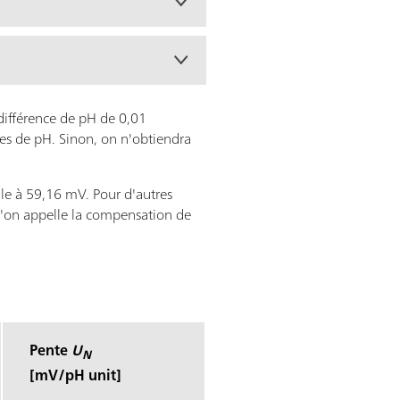
différence de pH de 0,01
res de pH. Sinon, on n'obtiendra
ale à 59,16 mV. Pour d'autres
qu'on appelle la compensation de
Pente
U
N
[mV/pH unit]