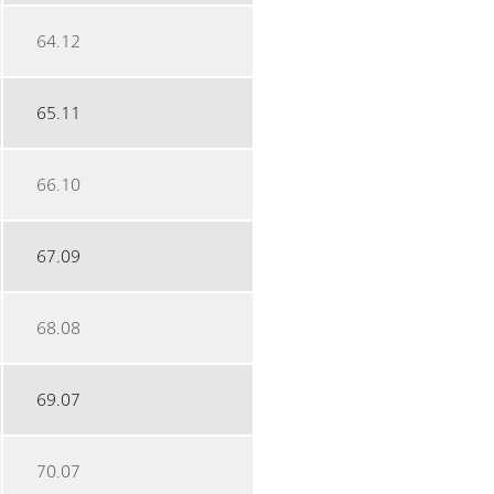
64.12
65.11
66.10
67.09
68.08
69.07
70.07