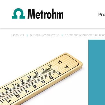
Pr
Découvrir
pH/ions & conductivité
Comment la température influe