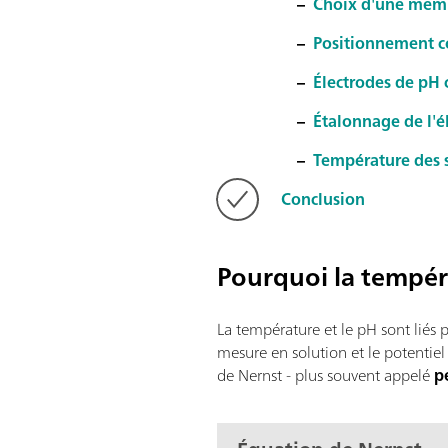
–
Choix d'une memb
–
Positionnement co
–
Électrodes de pH 
–
Étalonnage de l'é
–
Température des 
Conclusion
Pourquoi la tempéra
La température et le pH sont liés p
mesure en solution et le potentiel
de Nernst - plus souvent appelé
p