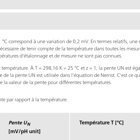
 °C correspond à une variation de 0,2 mV. En termes relatifs, une 
nécessaire de tenir compte de la température dans toutes les mesu
empératures d'étalonnage et de mesure ne sont pas connues.
a température. À T = 298,16 K = 25 °C et z = 1, la pente UN est ég
e de la pente UN est utilisée dans l'équation de Nernst. C'est ce 
 la valeur de la pente pour différentes températures.
e par rapport à la température.
Pente U
Température T [°C]
N
[mV/pH unit]