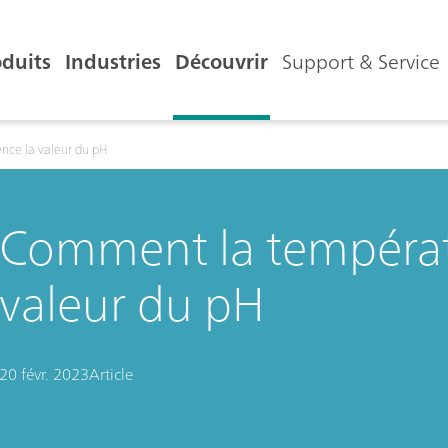
oduits
Industries
Découvrir
Support & Service
nce la valeur du pH
Comment la températu
valeur du pH
20 févr. 2023
Article