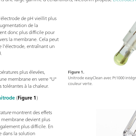
l'électrode de pH vieillit plus
augmentation de la
ent donc plus difficile pour
avers la membrane. Cela peut
e l'électrode, entraînant un
H.
ératures plus élevées,
Figure 1.
Unitrode easyClean avec Pt1000 intég
c une membrane en verre "U"
couleur verte.
s tolérantes à la chaleur.
itrode
(
Figure 1
)
ature
montrent des effets
la membrane devient plus
également plus difficile. En
e dans la solution