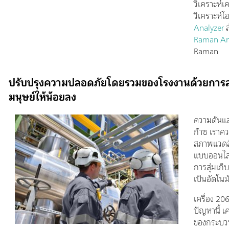
วิเคราะห์เ
วิเคราะห์
Analyzer
ส
Raman An
Raman
ปรับปรุงความปลอดภัยโดยรวมของโรงงานด้วยการ
มนุษย์ให้น้อยลง
ความดันแล
ก๊าซ เราคว
สภาพแวดล้อ
แบบออนไลน์
การสุ่มเก
เป็นอัตโนมั
เครื่อง 2
ปัญหานี้ เค
ของกระบวน