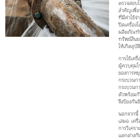
ตรวจสอบไออ
สำคัญเพื่
ที่มีค่าใช
ปิดเครื่อง
ผลิตภัณฑ์
ทรัพย์สินข
ให้เกิดอุบั
การใช้เครื
ผู้ควบคุม
ของการหย
กระบวนการท
กระบวนกา
ตัวพร้อมกั
จึงป้องกัน
นอกจากนี้ 
เสมอ. เคร
การวิเคราะ
แตกต่างกั