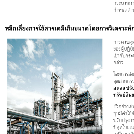
กระบวนการไ
กำหนดด้า
หลีกเลี่ยงการใช้สารเคมีเกินขนาดโดยการวิเคราะห
การควบคุม
ของผู้ปฏิบ
เข้ากับกร
กล่าว
โดยการส่ง
อุตสาหกรร
ลดลง ปรั
ทรัพย์สิน
ตัวอย่างเ
ชุบมีค่าใช้จ
ปรับปรุงก
ที่สุดในขณ