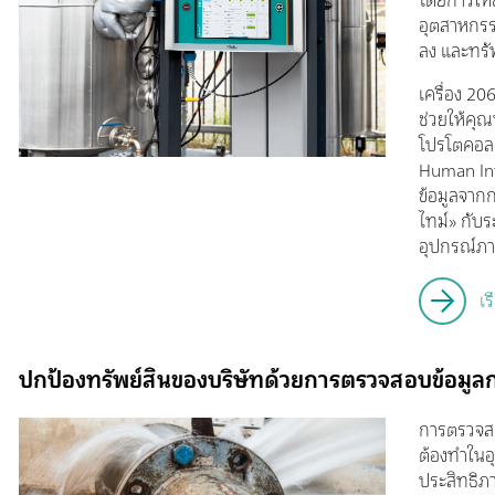
โดยการให้
อุตสาหกรร
ลง และทรัพ
เครื่อง 2
ช่วยให้คุ
โปรโตคอล
Human Int
ข้อมูลจาก
ไทม์» กับ
อุปกรณ์ภา
เร
ปกป้องทรัพย์สินของบริษัทด้วยการตรวจสอบข้อมูล
การตรวจสอ
ต้องทำในอ
ประสิทธิภ