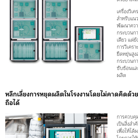
เครื่องวิเ
สำหรับแน
พัฒนาความย
กระบวนการ
เดียว แต่ย
การวิเครา
ยืดหยุ่นส
กระบวนการท
ซับซ้อนแล
ผลิต
หลีกเลี่ยงการหยุดผลิตในโรงงานโดยไม่คาดคิดด้วยเค
ถือได้
การควบคุม
เป็นสิ่งส
เพื่อให้ได