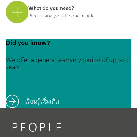
What do you need?
Process analyzers Product Guide
Did you know?
We offer a general warranty period of up to 3
years.
เรียนรู้เพิ่มเติม
PEOPLE