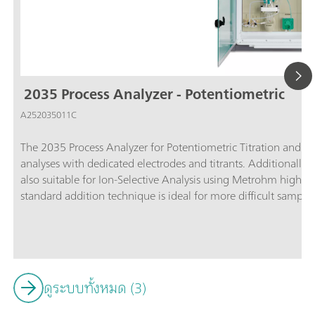
2035 Process Analyzer - Potentiometric
A252035011C
The 2035 Process Analyzer for Potentiometric Titration and 
analyses with dedicated electrodes and titrants. Additionally, 
also suitable for Ion-Selective Analysis using Metrohm high p
standard addition technique is ideal for more difficult sample
analyzer offers the most accurate results of all measuring tec
more than 1000 applications already available, titration is al
in almost any industry for hundreds of components varying fr
concentrations in plating baths.Titration is one of the most 
today. The technique is straightforward with no need for calib
ดูระบบทั้งหมด (3)
this configuration:Potentiometric titration; Colorimetric titra
determination based on the Karl Fischer titration method;