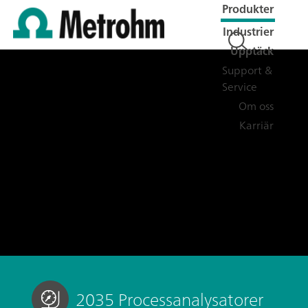
Produkter
Industrier
Upptäck
Support &
Service
Om oss
Karriär
2035 Processanalysatorer