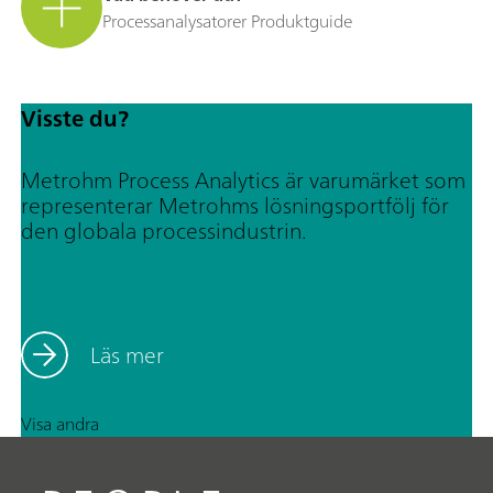
Processanalysatorer Produktguide
Visste du?
Metrohm Process Analytics är varumärket som
representerar Metrohms lösningsportfölj för
den globala processindustrin.
Läs mer
Visa andra