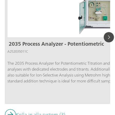
2035 Process Analyzer - Potentiometric
A252035011C
The 2035 Process Analyzer for Potentiometric Titration and 
analyses with dedicated electrodes and titrants. Additionally, 
also suitable for Ion-Selective Analysis using Metrohm high p
standard addition technique is ideal for more difficult sample
analyzer offers the most accurate results of all measuring tec
more than 1000 applications already available, titration is al
in almost any industry for hundreds of components varying fr
concentrations in plating baths.Titration is one of the most 
today. The technique is straightforward with no need for calib
Kolla in alla system (3)